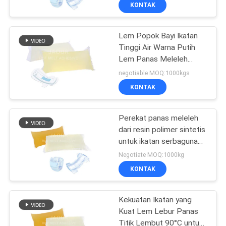
KUALITAS
KONTAK
Lem Popok Bayi Ikatan
HUBUNGI
26
Tinggi Air Warna Putih
KAMI
Lem Panas Meleleh
Perekat Sensitif
Kelas Premium
negotiable MOQ:1000kgs
Tekanan PSA
BERITA
KONTAK
KASUS-
Perekat panas meleleh
dari resin polimer sintetis
KASUS
untuk ikatan serbaguna
36
dalam kondisi dingin dan
Negotiate MOQ:1000kg
kering
PERMINTAAN
KONTAK
LEM PSA
PENAWARAN
Kekuatan Ikatan yang
Kuat Lem Lebur Panas
SITEMAP
Titik Lembut 90°C untuk