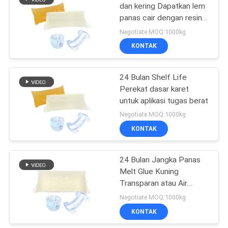
dan kering Dapatkan lem
panas cair dengan resin
14
karet OEM
Negotiate MOQ:1000kg
Perekat Karet Panas
KONTAK
Meleleh
24 Bulan Shelf Life
Perekat dasar karet
untuk aplikasi tugas berat
Negotiate MOQ:1000kg
KONTAK
36
24 Bulan Jangka Panas
Hot Melt PSA
Melt Glue Kuning
Transparan atau Air
Transparan
Negotiate MOQ:1000kg
KONTAK