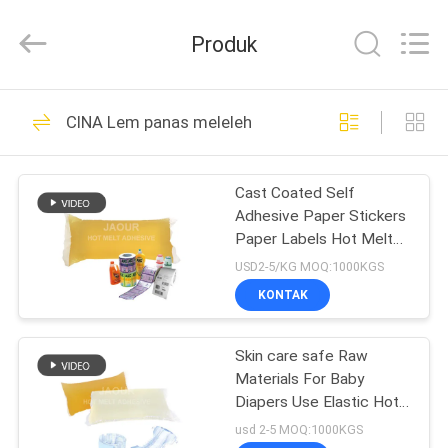
Shanghai
Jaour
Adhesive
Produk
Products
Co.,Ltd.
All
Rights
RUMAH
Reserved.
105
CINA Lem panas meleleh
perekat PSA panas
PRODUK
meleleh
Cast Coated Self
Adhesive Paper Stickers
TENTANG
Paper Labels Hot Melt
KAMI
Glue
USD2-5/KG MOQ:1000KGS
KONTAK
78
TUR
perekat sensitif
Skin care safe Raw
PABRIK
Materials For Baby
tekanan panas
Diapers Use Elastic Hot
KONTROL
Melt Glue
usd 2-5 MOQ:1000KGS
meleleh