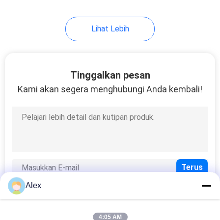
43
Lihat Lebih
Lem panas meleleh
Tinggalkan pesan
Kami akan segera menghubungi Anda kembali!
18
Perekat Meleleh
Panas Polyolefin
Alex
4:05 AM