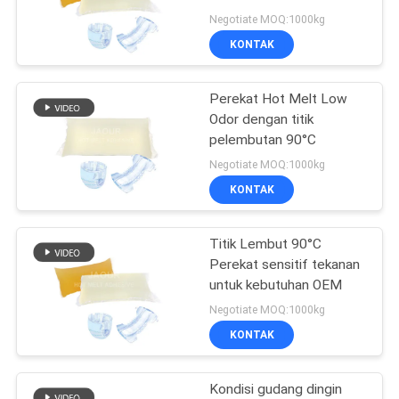
Aplikasi Industri
Negotiate MOQ:1000kg
KEBIJAKAN
KONTAK
18
PRIVASI
Perekat Lem
Perekat Hot Melt Low
Odor dengan titik
Meleleh Panas
pelembutan 90°C
Negotiate MOQ:1000kg
KONTAK
Titik Lembut 90°C
35
Perekat sensitif tekanan
perekat meleleh
untuk kebutuhan OEM
Negotiate MOQ:1000kg
panas
KONTAK
Kondisi gudang dingin