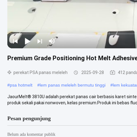
Premium Grade Positioning Hot Melt Adhesive 
perekat PSA panas meleleh
2025-09-28
412 pand
#
psa hotmelt
#
lem panas meleleh bermutu tinggi
#
lem kekuatan
JaourMelt® 3810U adalah perekat panas cair berbasis karet sinte
produk sekali pakai nonwoven, kelas premium.Produk ini bebas fluor
Pesan pengunjung
Belum ada komentar publik