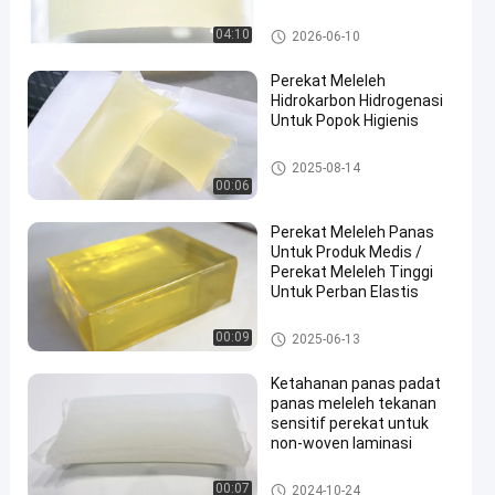
perekat PSA panas meleleh
04:10
2026-06-10
Perekat Meleleh
Hidrokarbon Hidrogenasi
Untuk Popok Higienis
perekat meleleh panas
2025-08-14
00:06
Perekat Meleleh Panas
Untuk Produk Medis /
Perekat Meleleh Tinggi
Untuk Perban Elastis
Hot Melt Adhesive untuk Prod
00:09
2025-06-13
uk Medis
Ketahanan panas padat
panas meleleh tekanan
sensitif perekat untuk
non-woven laminasi
perekat PSA panas meleleh
00:07
2024-10-24