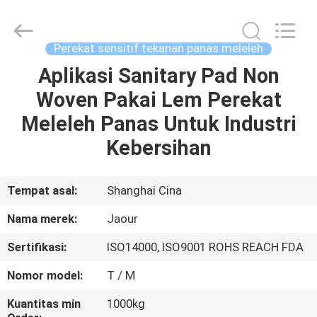
Shanghai
Jaour
Adhesive
Products
Co.,Ltd.
Perekat sensitif tekanan panas meleleh
All
Rights
Aplikasi Sanitary Pad Non
RUMAH
Reserved.
Woven Pakai Lem Perekat
PRODUK
Meleleh Panas Untuk Industri
Kebersihan
TENTANG
KAMI
Tempat asal:
Shanghai Cina
Nama merek:
Jaour
TUR
Sertifikasi:
ISO14000, ISO9001 ROHS REACH FDA
PABRIK
Nomor model:
T / M
KONTROL
Kuantitas min
1000kg