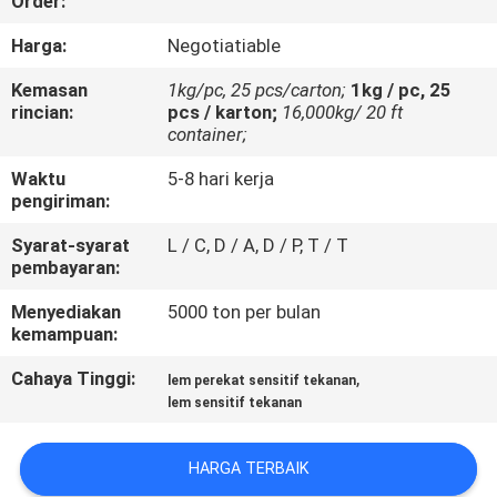
Order:
KUALITAS
Harga:
Negotiatiable
HUBUNGI
Kemasan
1kg/pc, 25 pcs/carton;
1kg / pc, 25
rincian:
pcs / karton;
16,000kg/ 20 ft
KAMI
container;
Waktu
5-8 hari kerja
BERITA
pengiriman:
Syarat-syarat
L / C, D / A, D / P, T / T
KASUS-
pembayaran:
KASUS
Menyediakan
5000 ton per bulan
kemampuan:
PERMINTAAN
Cahaya Tinggi:
,
lem perekat sensitif tekanan
lem sensitif tekanan
PENAWARAN
HARGA TERBAIK
SITEMAP