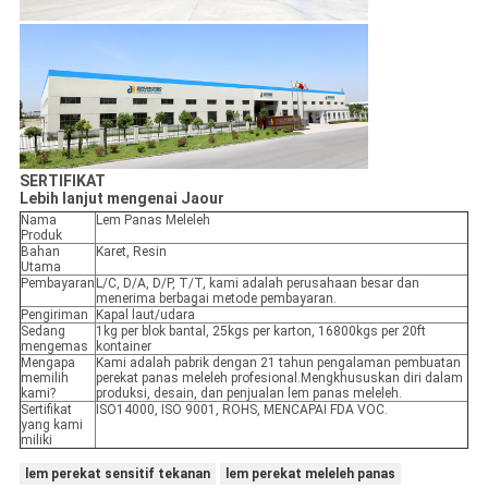
SERTIFIKAT
Lebih lanjut mengenai Jaour
Nama
Lem Panas Meleleh
Produk
Bahan
Karet, Resin
Utama
Pembayaran
L/C, D/A, D/P, T/T, kami adalah perusahaan besar dan
menerima berbagai metode pembayaran.
Pengiriman
Kapal laut/udara
Sedang
1kg per blok bantal, 25kgs per karton, 16800kgs per 20ft
mengemas
kontainer
Mengapa
Kami adalah pabrik dengan 21 tahun pengalaman pembuatan
memilih
perekat panas meleleh profesional.Mengkhususkan diri dalam
kami?
produksi, desain, dan penjualan lem panas meleleh.
Sertifikat
ISO14000, ISO 9001, ROHS, MENCAPAI FDA VOC.
yang kami
miliki
lem perekat sensitif tekanan
lem perekat meleleh panas