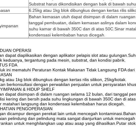
Substrat harus dikondisikan dengan baik di bawah suh
asan
6.25kg atau 1kg blok dibungkus dengan kertas rilis silik
Bahan kemasan utuh dapat disimpan di dalam ruangan 
tanggal pembuatan, dalam kemasan aslinya dalam kondi
yimpanan
suhu kamar di bawah 350C dan di atas 50C.Sinar mata
kondensasi kelembaban harus dicegah.
DUAN OPERASI
n dapat diaplikasikan dengan aplikator pelapis slot atau gulungan.S
k keduanya, tergantung pada mesin, substrat, dan kondisi pabrik.
TUS FDA
uk ini mematuhi Peraturan Kontak Makanan Tidak Langsung FDA dari 
MASAN
kg atau 1kg blok dibungkus dengan kertas rilis silikon, 25kg/kotak.
kan berkonsultasi dengan perwakilan penjualan untuk persyaratan khu
YIMPANAN & HIDUP SHELF
n dapat disimpan di dalam ruangan selama 12 bulan, dari tanggal pe
isi kering dan bersih pada suhu lingkungan di bawah 350C dan di atas
r matahari langsung dan kondensasi kelembaban harus dicegah.
HATIAN PENGOPERASIAN
an dicampur dengan perekat lain untuk mencegah kontaminasi.Bahan 
ian pelindung dan pelindung mata sangat dianjurkan untuk mencegah 
rankan untuk menghilangkan uap atau asap yang dihasilkan.Putar stok 