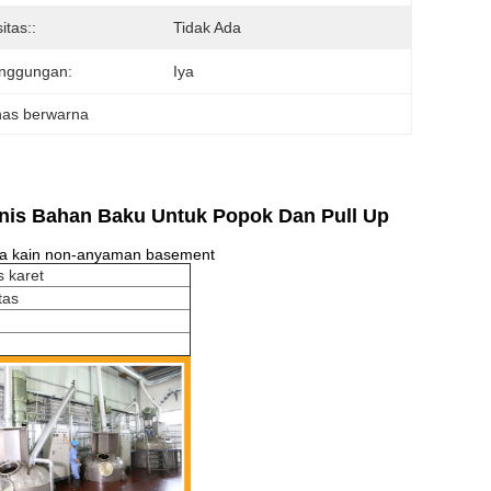
itas::
Tidak Ada
anggungan:
Iya
nas berwarna
nis Bahan Baku Untuk Popok Dan Pull Up
a kain non-anyaman basement
s karet
tas