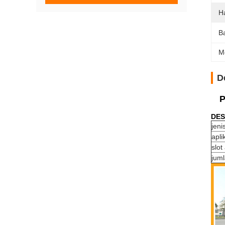
H
B
M
D
P
DES
jeni
apli
slot
juml