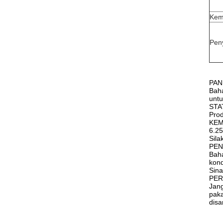
Kem
Pen
PAN
Baha
untu
STA
Prod
KE
6.25
Sila
PEN
Baha
kond
Sina
PER
Jang
paka
disa