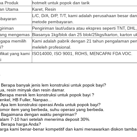
a Produk
hotmelt untuk popok dan tarik
an Utama
Karet, Resin
L/C, D/A, D/P, T/T, kami adalah perusahaan besar d
bayaran
metode pembayaran.
giriman
Pengiriman laut/udara atau ekspres seperti TNT, DH
ang mengemas
Biasanya 1kg/blok dan 25 blok/25kgs/karton, karton
gapa memilih
Kami adalah pabrik dengan 21 tahun pengalaman pe
i?
meleleh profesional.
ifikat yang kami
ISO14000, ISO 9001, ROHS, MENCAPAI FDA VOC.
i
Q
 Berapa banyak jenis lem konstruksi untuk popok bayi?
ua, resin minyak dan resin damar.
Berapa merek lem konstruksi untuk popok bayi ?
enkel, HB Fuller, Nanpao...
 Apa lem konstruksi operasi Anda untuk popok bayi?
omor item yang berbeda, suhu operasi yang berbeda.
. Bagaimana dengan waktu pengiriman?
alam 7-10 hari setelah menerima deposit 30%.
. Berapa harga Anda?
arga kami benar-benar kompetitif dan kami menawarkan diskon tamba