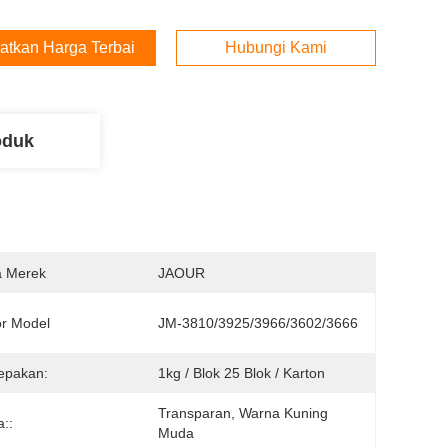
atkan Harga Terbaik
Hubungi Kami
oduk
 Merek
JAOUR
r Model
JM-3810/3925/3966/3602/3666
epakan:
1kg / Blok 25 Blok / Karton
Transparan, Warna Kuning 
::
Muda