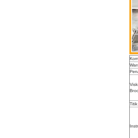
Kom
War
Pen
Visk
Broo
Titi
Inst