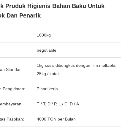
k Produk Higienis Bahan Baku Untuk
k Dan Penarik
1000kg
negotiable
1kg sosis dibungkus dengan film meltable,
an Standar:
25kg / kotak
e Pengiriman:
7 hari kerja
Pembayaran:
T / T, D / P, L / C, D / A
tas Pasokan:
4000 TON per Bulan