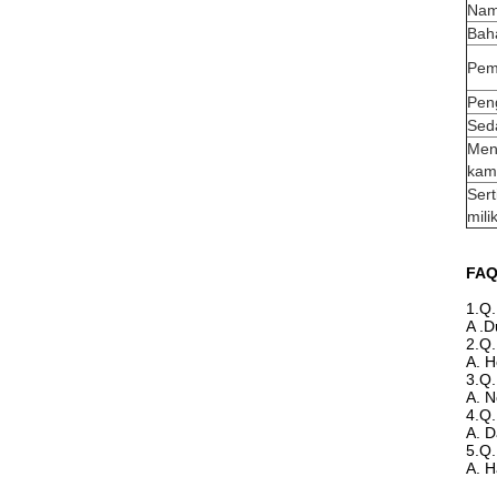
Nam
Bah
Pem
Pen
Sed
Men
kam
Sert
milik
FA
1.Q.
A .D
2.Q.
A. H
3.Q.
A. N
4.Q
A. D
5.Q
A. H