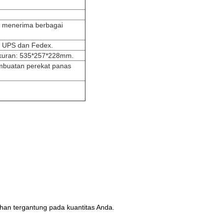
an menerima berbagai
L, UPS dan Fedex.
 ukuran: 535*257*228mm.
mbuatan perekat panas
han tergantung pada kuantitas Anda.