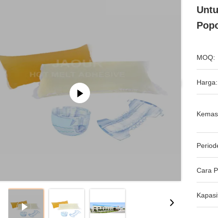
Untu
Popo
MOQ:
Harga:
Kemas
Period
Cara 
Kapasi