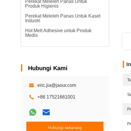
Perekat Meleleh Panas Untuk
Produk Higienis
Perekat Meleleh Panas Untuk Kaset
Industri
Hot Melt Adhesive untuk Produk
Medis
I
Hubungi Kami
T
eric.jia@jaour.com
Se
+86 17521661001
P
P
Hubungi sekarang