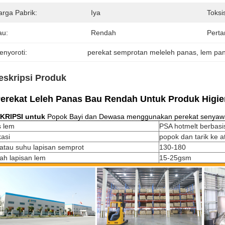
arga Pabrik:
Iya
Toksis
au:
Rendah
Pert
enyoroti:
perekat semprotan meleleh panas
, 
lem pa
eskripsi Produk
erekat Leleh Panas Bau Rendah Untuk Produk Higie
KRIPSI untuk
Popok Bayi dan Dewasa menggunakan perekat senyaw
s lem
PSA hotmelt berbasi
kasi
popok dan tarik ke a
 atau suhu lapisan semprot
130-180
ah lapisan lem
15-25gsm