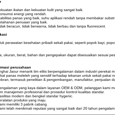
r
ekuatan ikatan dan kekuatan kulit yang sangat baik.
onsumsi energi yang rendah.
tabilitas panas yang baik, suhu aplikasi rendah tanpa membakar substr
etahanan penuaan yang baik.
idak beracun, tidak berwarna, tidak berbau dan tanpa fluorescent.
kasi
uk perawatan kesehatan pribadi sekali pakai, seperti popok bayi, popo
, ukuran, berat, bahan dan pengepakan dapat disesuaikan sesuai pe
ormasi perusahaan
ghai Jaour menarik tim elitis berpengalaman dalam industri perekat 
kat panas meleleh yang sensitif terhadap tekanan untuk sekali pakai no
ran, termasuk penelitian & pengembangan, manufaktur, penjualan dan
Pengalaman yang kaya dalam layanan OEM & ODM, pelanggan kami men
im manajemen profesional dan prosedur kontrol kualitas standar.
asilitas modern dan bengkel standar hygenic.
eralatan produksi yang maju.
ami memiliki 3 pabrik cabang.
ami telah menikmati reputasi yang sangat baik dari 20 tahun pengalam