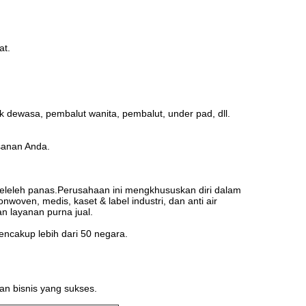
at.
k dewasa, pembalut wanita, pembalut, under pad, dll.
sanan Anda.
meleleh panas.Perusahaan ini mengkhususkan diri dalam
nwoven, medis, kaset & label industri, dan anti air
 layanan purna jual.
cakup lebih dari 50 negara.
an bisnis yang sukses.