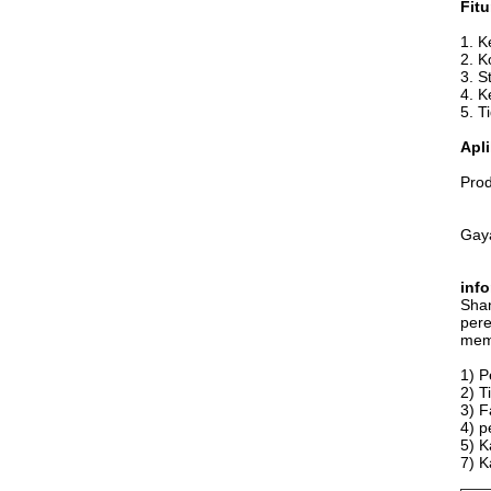
Fitu
1. K
2. K
3. S
4. K
5. T
Apli
Prod
Gaya
inf
Shan
pere
memb
1) 
2) T
3) F
4) p
5) K
7) K