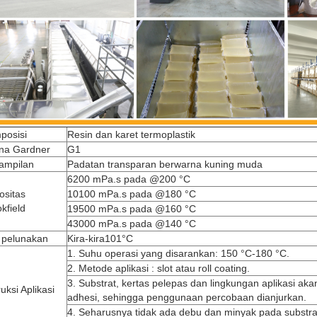
posisi
Resin dan karet termoplastik
na Gardner
G1
ampilan
Padatan transparan berwarna kuning muda
6200 mPa.s pada @200 °C
ositas
10100 mPa.s pada @180 °C
kfield
19500 mPa.s pada @160 °C
43000 mPa.s pada @140 °C
k pelunakan
Kira-kira101°C
1. Suhu operasi yang disarankan: 150 °C-180 °C.
2. Metode aplikasi : slot atau roll coating.
3. Substrat, kertas pelepas dan lingkungan aplikasi ak
ruksi Aplikasi
adhesi, sehingga penggunaan percobaan dianjurkan.
4. Seharusnya tidak ada debu dan minyak pada substrat 