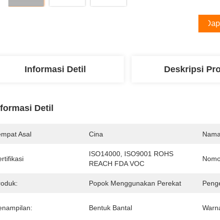
Dap
Informasi Detil
Deskripsi Pr
nformasi Detil
empat Asal
Cina
Nama
ISO14000, ISO9001 ROHS 
rtifikasi
Nomo
REACH FDA VOC
roduk:
Popok Menggunakan Perekat
Peng
enampilan:
Bentuk Bantal
Warna