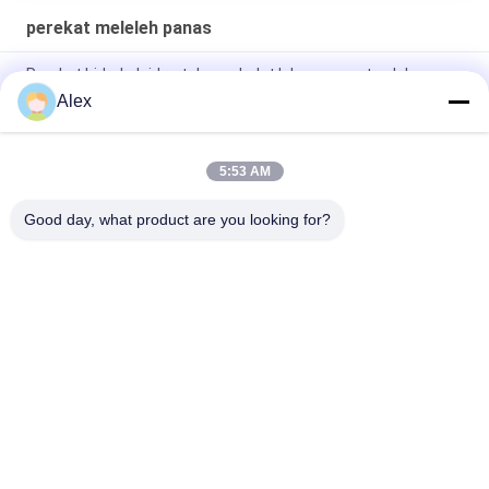
perekat meleleh panas
Perekat hidrokoloid untuk pembalut luka, perawatan luka,
produk medis
Alex
Perekat panas untuk pembalut hidrokoloid medis, plester luka
5:53 AM
Perekat Leleh Panas yang Dapat Disembuhkan UV Bebas
Pelarut 100% Kimia Akrilik Padat untuk Plester Medis
Good day, what product are you looking for?
Bad Request
Semua
Perekat PSA Panas 
Perekat Sensitif 
Meleleh
Tekanan Panas 
Meleleh
Perekat Sensitif 
LEM PSA
Tekanan PSA
Perekat Lem 
Perekat Meleleh 
Meleleh Panas
Panas