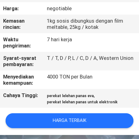
KUALITAS
Harga:
negotiable
Kemasan
1kg sosis dibungkus dengan film
HUBUNGI
rincian:
meltable, 25kg / kotak
KAMI
Waktu
7 hari kerja
pengiriman:
BERITA
Syarat-syarat
T / T, D / P, L / C, D / A, Western Union
pembayaran:
KASUS-
Menyediakan
4000 TON per Bulan
kemampuan:
KASUS
Cahaya Tinggi:
,
perekat lelehan panas eva
perekat lelehan panas untuk elektronik
PERMINTAAN
PENAWARAN
HARGA TERBAIK
SITEMAP