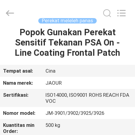
Shanghai
Jaour
Adhesive
Products
Co.,Ltd.
Perekat meleleh panas
All
Rights
Popok Gunakan Perekat
RUMAH
Reserved.
Sensitif Tekanan PSA On -
PRODUK
Line Coating Frontal Patch
TENTANG
Tempat asal:
Cina
KAMI
Nama merek:
JAOUR
Sertifikasi:
ISO14000, ISO9001 ROHS REACH FDA
TUR
VOC
PABRIK
Nomor model:
JM-3901/3902/3925/3926
Kuantitas min
500 kg
KONTROL
Order: