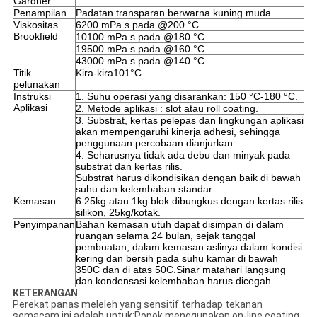
Gardner
Penampilan
Padatan transparan berwarna kuning muda
Viskositas
6200 mPa.s pada @200 °C
Brookfield
10100 mPa.s pada @180 °C
19500 mPa.s pada @160 °C
43000 mPa.s pada @140 °C
Titik
Kira-kira101°C
pelunakan
Instruksi
1. Suhu operasi yang disarankan: 150 °C-180 °C.
Aplikasi
2. Metode aplikasi : slot atau roll coating.
3. Substrat, kertas pelepas dan lingkungan aplikasi
akan mempengaruhi kinerja adhesi, sehingga
penggunaan percobaan dianjurkan.
4. Seharusnya tidak ada debu dan minyak pada
substrat dan kertas rilis.
Substrat harus dikondisikan dengan baik di bawah
suhu dan kelembaban standar
Kemasan
6.25kg atau 1kg blok dibungkus dengan kertas rilis
silikon, 25kg/kotak.
Penyimpanan
Bahan kemasan utuh dapat disimpan di dalam
ruangan selama 24 bulan, sejak tanggal
pembuatan, dalam kemasan aslinya dalam kondisi
kering dan bersih pada suhu kamar di bawah
350C dan di atas 50C.Sinar matahari langsung
dan kondensasi kelembaban harus dicegah.
KETERANGAN
Perekat panas meleleh yang sensitif terhadap tekanan
semacam ini adalah untuk:
Popok menggunakan on-line coating