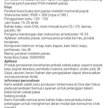
frontal patch perekat PSA meleleh panas
Fitur
Perekat konstruksi lem panas meleleh matrerial popok
Viskositas leleh: 9500 + 200 (mpa.s/180 )
Penggunaan suhu: 120 - 150
Jam buka: 15-25 detik
Bahan baku: resin EVA, resin minyak bumi C5 / C9, damar,
parafin, VA
Pengatur kandungan dan viskositas antioksidan 18-33.
Aplikasi: sirkulasi pasar, semua jenis produk kertas, produk
kerajinan,
Komponen elektron tetap, kain, kapas, kain nilon, kayu,
perhiasan, tas dll.
Nama: perekat meleleh panas
Kode Bea Cukai: 35069900
Aplikasi
Produk perawatan kesehatan pribadi sekali pakai, seperti popok
bayi, popok dewasa, pembalut wanita, pembalut, under pad, dll.
Gaya, ukuran, berat, bahan dan pengepakan dapat disesuaikan
sesuai pesanan Anda.
informasi perusahaan
Kami adalah salah satu produsen terkemuka di Cina dan fokus
pada penyediaan Semua Layanan untuk pelanggan dalam
kebersihan sekali pakai
bidang produk.
Kami memiliki semua jenis bahan baku sesuai kebutuhan
pelanggan untuk menghemat aliran modal dan konsumsi stok
mereka.