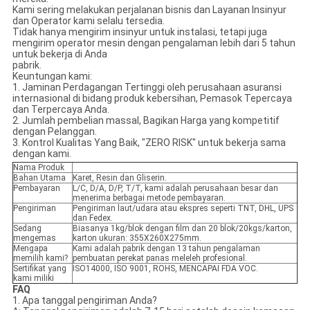
Kami sering melakukan perjalanan bisnis dan Layanan Insinyur
dan Operator kami selalu tersedia.
Tidak hanya mengirim insinyur untuk instalasi, tetapi juga
mengirim operator mesin dengan pengalaman lebih dari 5 tahun
untuk bekerja di Anda
pabrik.
Keuntungan kami:
1. Jaminan Perdagangan Tertinggi oleh perusahaan asuransi
internasional di bidang produk kebersihan, Pemasok Tepercaya
dan Terpercaya Anda.
2. Jumlah pembelian massal, Bagikan Harga yang kompetitif
dengan Pelanggan.
3. Kontrol Kualitas Yang Baik, "ZERO RISK" untuk bekerja sama
dengan kami.
Nama Produk
Bahan Utama
Karet, Resin dan Gliserin.
Pembayaran
L/C, D/A, D/P, T/T, kami adalah perusahaan besar dan
menerima berbagai metode pembayaran.
Pengiriman
Pengiriman laut/udara atau ekspres seperti TNT, DHL, UPS
dan Fedex.
Sedang
Biasanya 1kg/blok dengan film dan 20 blok/20kgs/karton,
mengemas
karton ukuran: 355X260X275mm.
Mengapa
Kami adalah pabrik dengan 13 tahun pengalaman
memilih kami?
pembuatan perekat panas meleleh profesional.
Sertifikat yang
ISO14000, ISO 9001, ROHS, MENCAPAI FDA VOC.
kami miliki
FAQ
1. Apa tanggal pengiriman Anda?