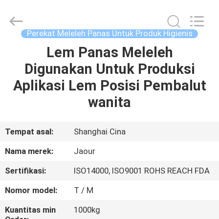
Shanghai
Jaour
Adhesive
Products
Co.,Ltd.
Perekat Meleleh Panas Untuk Produk Higienis
All
Rights
Lem Panas Meleleh
RUMAH
Reserved.
Digunakan Untuk Produksi
PRODUK
Aplikasi Lem Posisi Pembalut
wanita
TENTANG
KAMI
Tempat asal:
Shanghai Cina
Nama merek:
Jaour
TUR
Sertifikasi:
ISO14000, ISO9001 ROHS REACH FDA
PABRIK
Nomor model:
T / M
KONTROL
Kuantitas min
1000kg