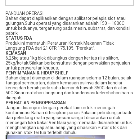
PANDUAN OPERASI
Bahan dapat diaplikasikan dengan aplikator pelapis slot atau
gulungan.Suhu operasi yang disarankan adalah 150 – 1800C
untuk keduanya, tergantung pada mesin, substrat, dan kondisi
pabrik.
STATUS FDA
Produk ini mematuhi Peraturan Kontak Makanan Tidak
Langsung FDA dari 21 CFR 175.105, “Perekat”.
KEMASAN
6.25kg atau 1kg blok dibungkus dengan kertas rilis silikon,
25kg/kotak.Silakan berkonsultasi dengan perwakilan penjualan
untuk persyaratan khusus.
PENYIMPANAN & HIDUP SHELF
Bahan dapat disimpan di dalam ruangan selama 12 bulan, sejak
tanggal pembuatan, dalam kemasan aslinya dalam kondisi
kering dan bersih pada suhu kamar di bawah 350C dan di atas
50C.Sinar matahari langsung dan kondensasi kelembaban harus
dicegah.
PERHATIAN PENGOPERASIAN
Jangan dicampur dengan perekat lain untuk mencegah
kontaminasi.Bahan diterapkan panas.Pakaian pelindung pribadi
dan pelindung mata yang sesuai sangat disarankan untuk
mencegah luka bakar.Ventilasi yang memadai disarankan untuk
menghilangkan uap atau asap yang dihasilkan.Putar stok dan
gunakan stok tertua terlebih dahulu.