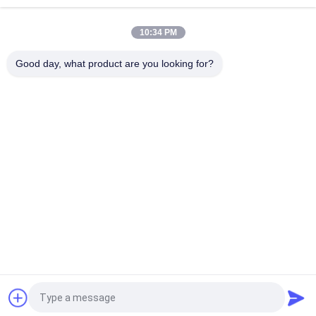
Dengan Warna Transparan Hot Melt Adhesive PSA
10:34 PM
Bau Rendah Baik Tack Hot Melt Adhesive Rubber Berbasis
Untuk Sanitary Napkin
Good day, what product are you looking for?
Bad Request
Semua
Perekat PSA Panas 
Perekat Sensitif 
Meleleh
Tekanan Panas 
Meleleh
Perekat Sensitif 
LEM PSA
Tekanan PSA
Perekat Lem 
Perekat Meleleh 
Meleleh Panas
Panas
Perekat Karet Panas 
Hot Melt PSA
Meleleh
Quote request suatu