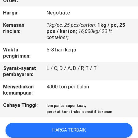
Order:
KUALITAS
Harga:
Negotiate
HUBUNGI
Kemasan
1kg/pc, 25 pcs/carton;
1kg / pc, 25
rincian:
pcs / karton;
16,000kg/ 20 ft
KAMI
container;
Waktu
5-8 hari kerja
BERITA
pengiriman:
Syarat-syarat
L / C, D / A, D / P, T / T
KASUS-
pembayaran:
KASUS
Menyediakan
4000 ton per bulan
kemampuan:
PERMINTAAN
Cahaya Tinggi:
,
lem panas super kuat
perekat konstruksi sensitif tekanan
PENAWARAN
HARGA TERBAIK
SITEMAP