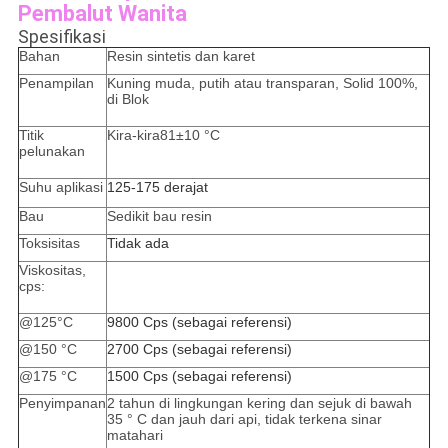
Pembalut Wanita
Spesifikasi
Bahan
Resin sintetis dan karet
Penampilan
Kuning muda, putih atau transparan, Solid 100%,
di Blok
Titik
Kira-kira81±10 °C
pelunakan
Suhu aplikasi
125-175 derajat
Bau
Sedikit bau resin
Toksisitas
Tidak ada
Viskositas,
cps:
@125°C
9800 Cps (sebagai referensi)
@150 °C
2700 Cps (sebagai referensi)
@175 °C
1500 Cps (sebagai referensi)
Penyimpanan
2 tahun di lingkungan kering dan sejuk di bawah
35 ° C dan jauh dari api, tidak terkena sinar
matahari