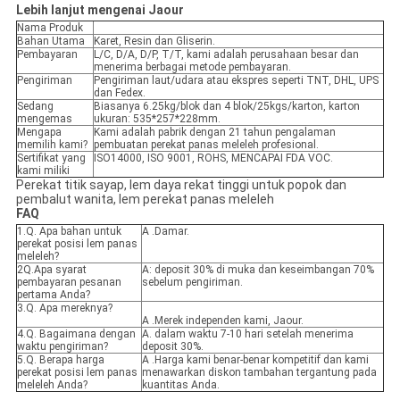
Lebih lanjut mengenai Jaour
Nama Produk
Bahan Utama
Karet, Resin dan Gliserin.
Pembayaran
L/C, D/A, D/P, T/T, kami adalah perusahaan besar dan
menerima berbagai metode pembayaran.
Pengiriman
Pengiriman laut/udara atau ekspres seperti TNT, DHL, UPS
dan Fedex.
Sedang
Biasanya 6.25kg/blok dan 4 blok/25kgs/karton, karton
mengemas
ukuran: 535*257*228mm.
Mengapa
Kami adalah pabrik dengan 21 tahun pengalaman
memilih kami?
pembuatan perekat panas meleleh profesional.
Sertifikat yang
ISO14000, ISO 9001, ROHS, MENCAPAI FDA VOC.
kami miliki
Perekat titik sayap, lem daya rekat tinggi untuk popok dan
pembalut wanita, lem perekat panas meleleh
FAQ
1.Q. Apa bahan untuk
A .Damar.
perekat posisi lem panas
meleleh?
2Q.Apa syarat
A: deposit 30% di muka dan keseimbangan 70%
pembayaran pesanan
sebelum pengiriman.
pertama Anda?
3.Q. Apa mereknya?
A .Merek independen kami, Jaour.
4.Q. Bagaimana dengan
A. dalam waktu 7-10 hari setelah menerima
waktu pengiriman?
deposit 30%.
5.Q. Berapa harga
A .Harga kami benar-benar kompetitif dan kami
perekat posisi lem panas
menawarkan diskon tambahan tergantung pada
meleleh Anda?
kuantitas Anda.