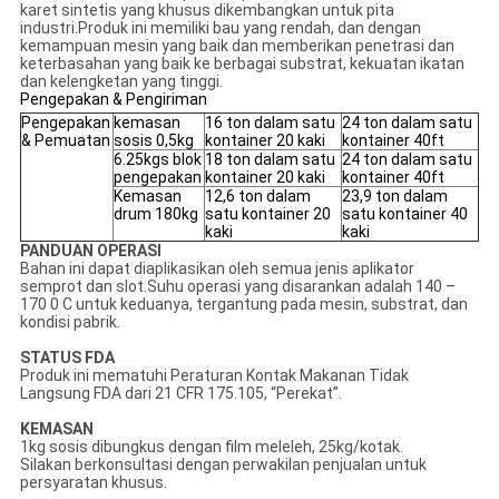
karet sintetis yang khusus dikembangkan untuk pita
industri.Produk ini memiliki bau yang rendah, dan dengan
kemampuan mesin yang baik dan memberikan penetrasi dan
keterbasahan yang baik ke berbagai substrat, kekuatan ikatan
dan kelengketan yang tinggi.
Pengepakan & Pengiriman
Pengepakan
kemasan
16 ton dalam satu
24 ton dalam satu
& Pemuatan
sosis 0,5kg
kontainer 20 kaki
kontainer 40ft
6.25kgs blok
18 ton dalam satu
24 ton dalam satu
pengepakan
kontainer 20 kaki
kontainer 40ft
Kemasan
12,6 ton dalam
23,9 ton dalam
drum 180kg
satu kontainer 20
satu kontainer 40
kaki
kaki
PANDUAN OPERASI
Bahan ini dapat diaplikasikan oleh semua jenis aplikator
semprot dan slot.Suhu operasi yang disarankan adalah 140 –
170 0 C untuk keduanya, tergantung pada mesin, substrat, dan
kondisi pabrik.
STATUS FDA
Produk ini mematuhi Peraturan Kontak Makanan Tidak
Langsung FDA dari 21 CFR 175.105, “Perekat”.
KEMASAN
1kg sosis dibungkus dengan film meleleh, 25kg/kotak.
Silakan berkonsultasi dengan perwakilan penjualan untuk
persyaratan khusus.