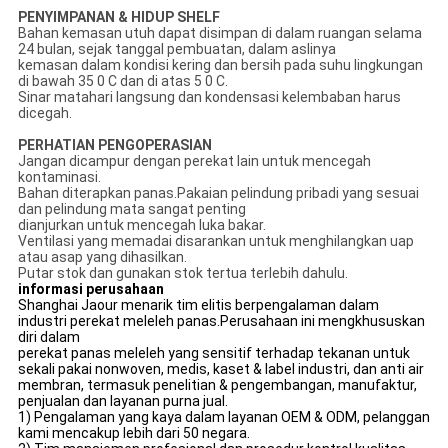
PENYIMPANAN & HIDUP SHELF
Bahan kemasan utuh dapat disimpan di dalam ruangan selama
24 bulan, sejak tanggal pembuatan, dalam aslinya
kemasan dalam kondisi kering dan bersih pada suhu lingkungan
di bawah 35 0 C dan di atas 5 0 C.
Sinar matahari langsung dan kondensasi kelembaban harus
dicegah.
PERHATIAN PENGOPERASIAN
Jangan dicampur dengan perekat lain untuk mencegah
kontaminasi.
Bahan diterapkan panas.Pakaian pelindung pribadi yang sesuai
dan pelindung mata sangat penting
dianjurkan untuk mencegah luka bakar.
Ventilasi yang memadai disarankan untuk menghilangkan uap
atau asap yang dihasilkan.
Putar stok dan gunakan stok tertua terlebih dahulu.
informasi perusahaan
Shanghai Jaour menarik tim elitis berpengalaman dalam
industri perekat meleleh panas.Perusahaan ini mengkhususkan
diri dalam
perekat panas meleleh yang sensitif terhadap tekanan untuk
sekali pakai nonwoven, medis, kaset & label industri, dan anti air
membran, termasuk penelitian & pengembangan, manufaktur,
penjualan dan layanan purna jual.
1) Pengalaman yang kaya dalam layanan OEM & ODM, pelanggan
kami mencakup lebih dari 50 negara.