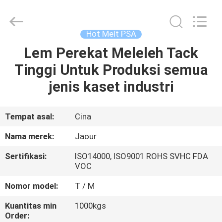
Shanghai
Jaour
Adhesive
Products
Co.,Ltd.
Hot Melt PSA
All
Rights
Lem Perekat Meleleh Tack
RUMAH
Reserved.
Tinggi Untuk Produksi semua
PRODUK
jenis kaset industri
TENTANG
Tempat asal:
Cina
KAMI
Nama merek:
Jaour
Sertifikasi:
ISO14000, ISO9001 ROHS SVHC FDA
TUR
VOC
PABRIK
Nomor model:
T / M
Kuantitas min
1000kgs
KONTROL
Order: