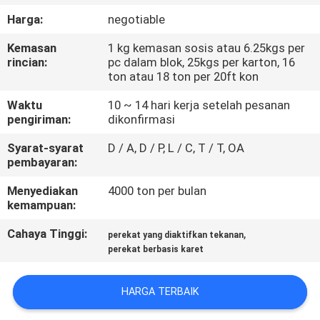
KUALITAS
Harga:
negotiable
Kemasan
1 kg kemasan sosis atau 6.25kgs per
HUBUNGI
rincian:
pc dalam blok, 25kgs per karton, 16
KAMI
ton atau 18 ton per 20ft kon
Waktu
10 ~ 14 hari kerja setelah pesanan
pengiriman:
dikonfirmasi
BERITA
Syarat-syarat
D / A, D / P, L / C, T / T, OA
pembayaran:
KASUS-
Menyediakan
4000 ton per bulan
KASUS
kemampuan:
Cahaya Tinggi:
,
perekat yang diaktifkan tekanan
PERMINTAAN
perekat berbasis karet
PENAWARAN
HARGA TERBAIK
SITEMAP