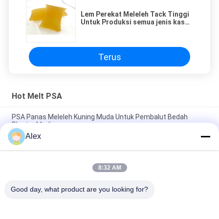
Lem Perekat Meleleh Tack Tinggi
Untuk Produksi semua jenis kaset
industri
Terus
Hot Melt PSA
PSA Panas Meleleh Kuning Muda Untuk Pembalut Bedah
Plester Medis
Alex
Quick Dry Hot Melt PSA Adhesive High Tack Rubber Based Non
Toxic
8:32 AM
Gaun Bedah Hot Melt Rubber Adhesive Resin Sintetis Tidak
Berbau
Good day, what product are you looking for?
Bad Request
Semua