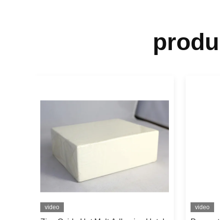
produ
video
video