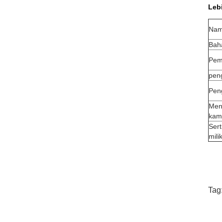
Lebi
Nam
Bah
Pem
pen
Pen
Men
kam
Sert
milik
Tag