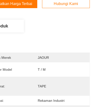
atkan Harga Terbaik
Hubungi Kami
oduk
 Merek
JAOUR
r Model
T / M
rat:
TAPE
si:
Rekaman Industri