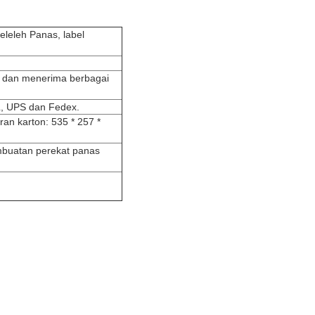
leleh Panas, label
sar dan menerima berbagai
L, UPS dan Fedex.
ran karton: 535 * 257 *
mbuatan perekat panas