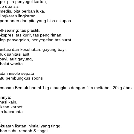
ape: pita penyegel karton,
tip dua sisi.
 medis, pita perban luka.
 lingkaran lingkaran
 permanen dan pita yang bisa dikupas
elf-sealing: tas plastik,
ekspres, tas kurir, tas pengiriman,
op penyegelan, penyegelan tas surat
anitasi dan kesehatan: gayung bayi,
uk sanitasi ault,
 bayi, ault gayung,
alut wanita.
katan insole sepatu
atu pembungkus spons
emasan.Bentuk bantal 1kg dibungkus dengan film meltabel, 20kg / box.
ainnya:
nasi kain.
kitan karpet
an kacamata
:
ekuatan ikatan inintial yang tinggi.
ahan suhu rendah & tinggi.