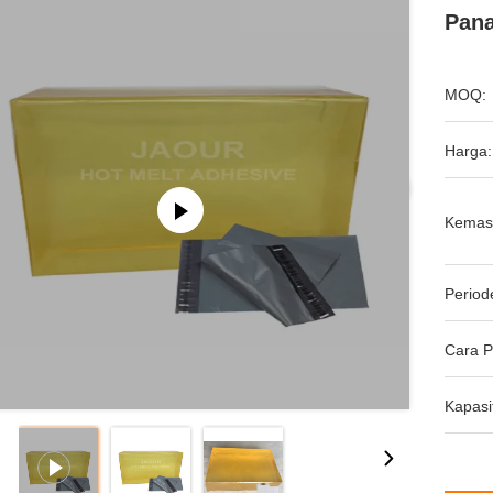
Pana
MOQ:
Harga:
Kemas
Period
Cara 
Kapasi