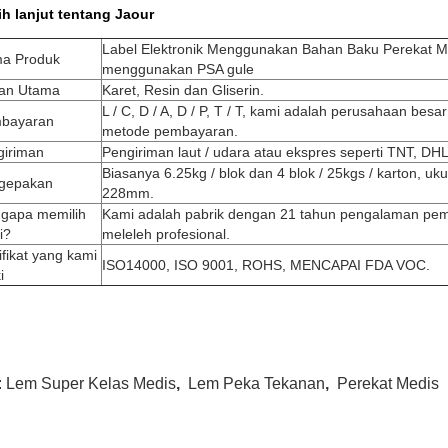
h lanjut tentang Jaour
Label Elektronik Menggunakan Bahan Baku Perekat Me
a Produk
menggunakan PSA gule
an Utama
Karet, Resin dan Gliserin.
L / C, D / A, D / P, T / T, kami adalah perusahaan be
bayaran
metode pembayaran.
giriman
Pengiriman laut / udara atau ekspres seperti TNT, DH
Biasanya 6.25kg / blok dan 4 blok / 25kgs / karton, uku
gepakan
228mm.
gapa memilih
Kami adalah pabrik dengan 21 tahun pengalaman pe
i?
meleleh profesional.
ifikat yang kami
ISO14000, ISO 9001, ROHS, MENCAPAI FDA VOC.
i
:
Lem Super Kelas Medis
,
Lem Peka Tekanan
,
Perekat Medis