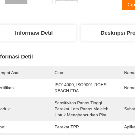
Dap
Informasi Detil
Deskripsi Pr
nformasi Detil
empat Asal
Cina
Nama
ISO14000, ISO9001 ROHS 
rtifikasi
Nomo
REACH FDA
Sensitivitas Panas Tinggi 
roduk:
Perekat Lem Panas Meleleh 
Subst
Untuk Menghancurkan Pita
pe:
Perekat TPR
Aplika