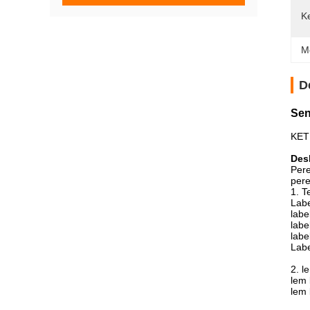
K
M
D
Sen
KETE
Des
Pere
pere
1. T
Labe
label
labe
labe
Labe
2. l
lem 
lem