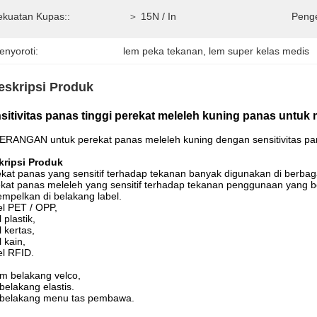
ekuatan Kupas::
＞ 15N / In
Peng
enyoroti:
lem peka tekanan
, 
lem super kelas medis
eskripsi Produk
sitivitas panas tinggi perekat meleleh kuning panas untu
RANGAN untuk perekat panas meleleh kuning dengan sensitivitas pan
kripsi Produk
kat panas yang sensitif terhadap tekanan banyak digunakan di berbaga
kat panas meleleh yang sensitif terhadap tekanan penggunaan yang 
empelkan di belakang label.
l PET / OPP,
 plastik,
l kertas,
l kain,
l RFID.
em belakang velco,
belakang elastis.
 belakang menu tas pembawa.