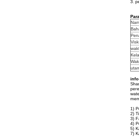
3. p
Par
Nam
Bah
Pen
Visk
wak
Kel
Wakt
uta
inf
Shan
pere
wate
memb
1) 
2) T
3) F
4) P
5) K
7) K