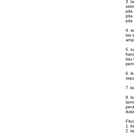
3. t
selo
pita
pita
pita
4. s
tas 
ampl
5. s
hand
tisu
pemb
6. i
sep
7. k
8. l
lami
pera
ikat
Fitur
1. k
2. t