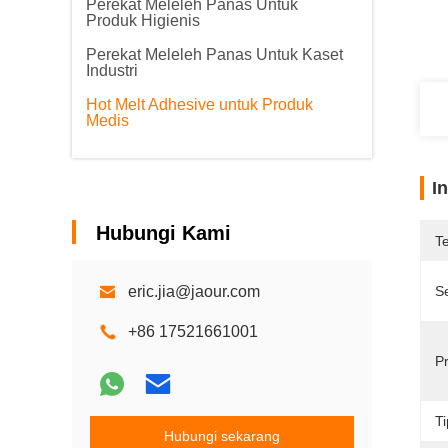
Perekat Meleleh Panas Untuk
Produk Higienis
Perekat Meleleh Panas Untuk Kaset
Industri
Hot Melt Adhesive untuk Produk
Medis
I
Hubungi Kami
T
eric.jia@jaour.com
Se
+86 17521661001
P
Ti
Hubungi sekarang