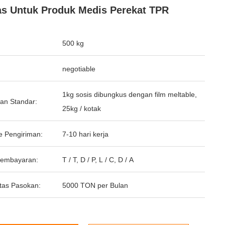
s Untuk Produk Medis Perekat TPR
500 kg
negotiable
1kg sosis dibungkus dengan film meltable,
an Standar:
25kg / kotak
e Pengiriman:
7-10 hari kerja
Pembayaran:
T / T, D / P, L / C, D / A
tas Pasokan:
5000 TON per Bulan