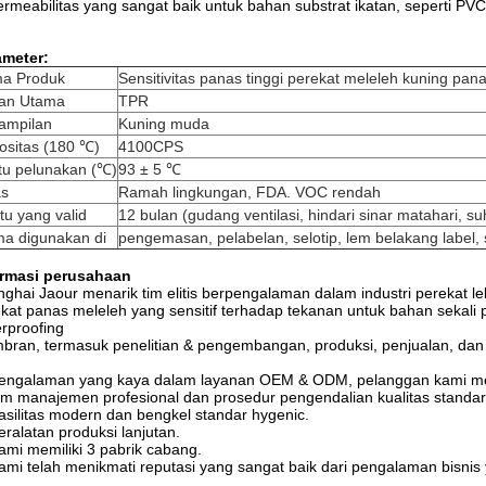
ermeabilitas yang sangat baik untuk bahan substrat ikatan, seperti PVC
ameter:
a Produk
Sensitivitas panas tinggi perekat meleleh kuning pa
an Utama
TPR
ampilan
Kuning muda
ositas (180 ℃)
4100CPS
tu pelunakan (℃)
93 ± 5 ℃
as
Ramah lingkungan, FDA. VOC rendah
u yang valid
12 bulan (gudang ventilasi, hindari sinar matahari, s
ma digunakan di
pengemasan, pelabelan, selotip, lem belakang label, 
ormasi perusahaan
ghai Jaour menarik tim elitis berpengalaman dalam industri perekat l
kat panas meleleh yang sensitif terhadap tekanan untuk bahan sekali p
rproofing
ran, termasuk penelitian & pengembangan, produksi, penjualan, dan 
Pengalaman yang kaya dalam layanan OEM & ODM, pelanggan kami men
im manajemen profesional dan prosedur pengendalian kualitas standar
asilitas modern dan bengkel standar hygenic.
eralatan produksi lanjutan.
ami memiliki 3 pabrik cabang.
ami telah menikmati reputasi yang sangat baik dari pengalaman bisni