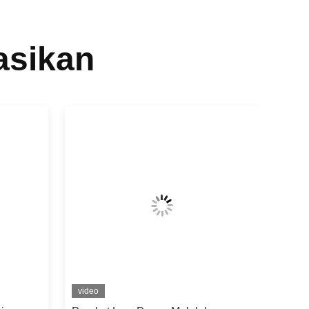
asikan
video