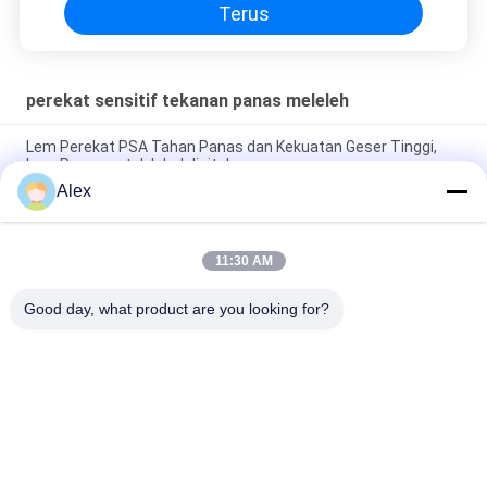
Terus
perekat sensitif tekanan panas meleleh
Lem Perekat PSA Tahan Panas dan Kekuatan Geser Tinggi,
Lem Panas untuk label digital
Alex
Lem PSA Tahan Panas Dan Kekuatan Geser Tinggi, Lem
Meleleh Panas
11:30 AM
Top Sheet Nonwoven Laminasi Dengan PE Film Bonding Hot
Melt Construction Adhesive
Good day, what product are you looking for?
Bad Request
Semua
Perekat PSA Panas 
Perekat Sensitif 
Meleleh
Tekanan Panas 
Meleleh
Perekat Sensitif 