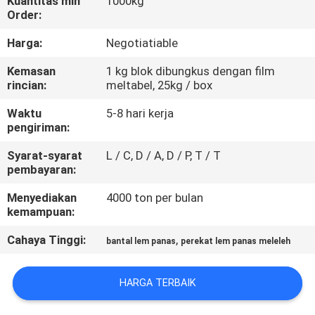
Kuantitas min
1000kg
KUALITAS
Order:
Harga:
Negotiatiable
HUBUNGI
Kemasan
1 kg blok dibungkus dengan film
KAMI
rincian:
meltabel, 25kg / box
Waktu
5-8 hari kerja
BERITA
pengiriman:
Syarat-syarat
L / C, D / A, D / P, T / T
KASUS-
pembayaran:
KASUS
Menyediakan
4000 ton per bulan
kemampuan:
PERMINTAAN
Cahaya Tinggi:
,
bantal lem panas
perekat lem panas meleleh
PENAWARAN
HARGA TERBAIK
SITEMAP