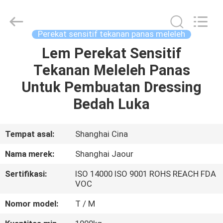
Shanghai
Jaour
Adhesive
Products
Co.,Ltd.
Perekat sensitif tekanan panas meleleh
All
Rights
Lem Perekat Sensitif
RUMAH
Reserved.
Tekanan Meleleh Panas
PRODUK
Untuk Pembuatan Dressing
Bedah Luka
TENTANG
KAMI
Tempat asal:
Shanghai Cina
Nama merek:
Shanghai Jaour
TUR
Sertifikasi:
ISO 14000 ISO 9001 ROHS REACH FDA
PABRIK
VOC
Nomor model:
T / M
KONTROL