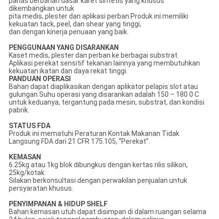
panas berbahan dasar karet sintetis yang khusus
dikembangkan untuk
pita medis, plester dan aplikasi perban.Produk ini memiliki
kekuatan tack, peel, dan shear yang tinggi,
dan dengan kinerja penuaan yang baik.
PENGGUNAAN YANG DISARANKAN
Kaset medis, plester dan perban ke berbagai substrat.
Aplikasi perekat sensitif tekanan lainnya yang membutuhkan
kekuatan ikatan dan daya rekat tinggi.
PANDUAN OPERASI
Bahan dapat diaplikasikan dengan aplikator pelapis slot atau
gulungan.Suhu operasi yang disarankan adalah 150 – 180 0 C
untuk keduanya, tergantung pada mesin, substrat, dan kondisi
pabrik.
STATUS FDA
Produk ini mematuhi Peraturan Kontak Makanan Tidak
Langsung FDA dari 21 CFR 175.105, “Perekat”.
KEMASAN
6.25kg atau 1kg blok dibungkus dengan kertas rilis silikon,
25kg/kotak.
Silakan berkonsultasi dengan perwakilan penjualan untuk
persyaratan khusus.
PENYIMPANAN & HIDUP SHELF
Bahan kemasan utuh dapat disimpan di dalam ruangan selama