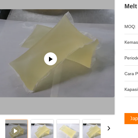
Melt
MOQ:
Kemas
Period
Cara 
Kapasi
Dap