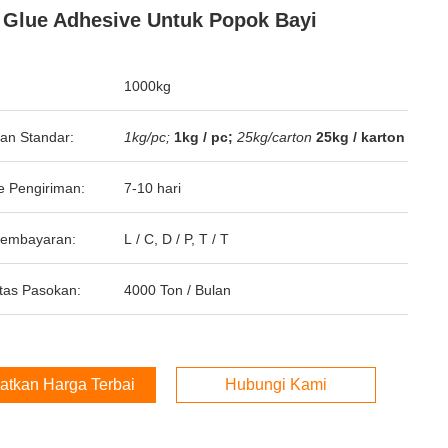
 Glue Adhesive Untuk Popok Bayi
1000kg
an Standar:
1kg/pc;
1kg / pc;
25kg/carton
25kg / karton
e Pengiriman:
7-10 hari
Pembayaran:
L / C, D / P, T / T
tas Pasokan:
4000 Ton / Bulan
atkan Harga Terbaik
Hubungi Kami