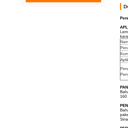
D
Per
APL
Lem 
kara
Nam
Pen
Kom
Apli
Pen
Pen
PAN
Baha
160 
PEN
Baha
pake
Sina