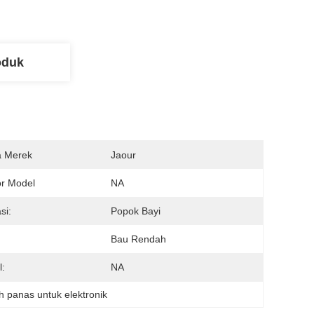
oduk
 Merek
Jaour
r Model
NA
si:
Popok Bayi
Bau Rendah
:
NA
h panas untuk elektronik