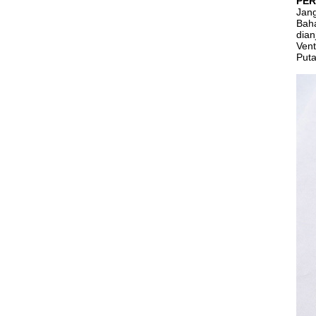
PER
Jang
Baha
dian
Vent
Puta