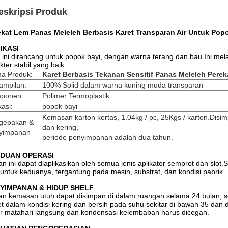
eskripsi Produk
ekat Lem Panas Meleleh Berbasis Karet Transparan Air Untuk Pop
IKASI
ini dirancang untuk popok bayi, dengan warna terang dan bau.Ini mel
kter stabil yang baik.
a Produk:
Karet Berbasis Tekanan Sensitif Panas Meleleh Pere
ampilan:
100% Solid dalam warna kuning muda transparan
ponen:
Polimer Termoplastik
kasi:
popok bayi
Kemasan karton kertas, 1.04kg / pc, 25Kgs / karton.Disi
gepakan &
dan kering,
yimpanan
periode penyimpanan adalah dua tahun.
DUAN OPERASI
n ini dapat diaplikasikan oleh semua jenis aplikator semprot dan slo
untuk keduanya, tergantung pada mesin, substrat, dan kondisi pabrik.
YIMPANAN & HIDUP SHELF
n kemasan utuh dapat disimpan di dalam ruangan selama 24 bulan, s
t dalam kondisi kering dan bersih pada suhu sekitar di bawah 35 dan di
r matahari langsung dan kondensasi kelembaban harus dicegah.