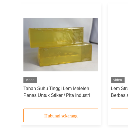
video
video
bber
Tahan Suhu Tinggi Lem Meleleh
Lem Stru
Panas Untuk Stiker / Pita Industri
Berbasi
Sanitary
Hubungi sekarang