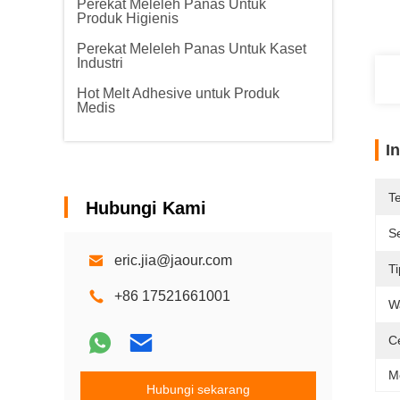
Perekat Meleleh Panas Untuk
Produk Higienis
Perekat Meleleh Panas Untuk Kaset
Industri
Hot Melt Adhesive untuk Produk
Medis
I
T
Hubungi Kami
Se
eric.jia@jaour.com
Ti
+86 17521661001
W
Ce
M
Hubungi sekarang