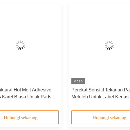
video
ktural Hot Melt Adhesive
Perekat Sensitif Tekanan P
s Karet Biasa Untuk Pads
Meleleh Untuk Label Kertas
Pita ISO14001
Hubungi sekarang
Hubungi sekarang