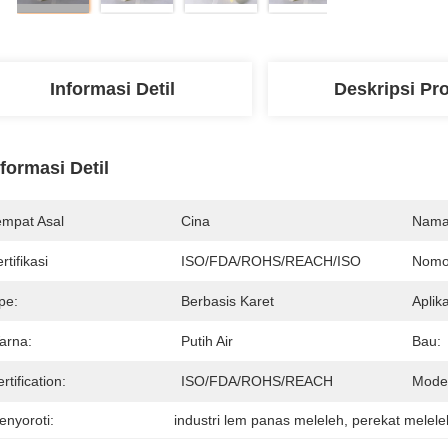
Informasi Detil
Deskripsi Pr
nformasi Detil
empat Asal
Cina
Nama
rtifikasi
ISO/FDA/ROHS/REACH/ISO
Nomo
pe:
Berbasis Karet
Aplika
arna:
Putih Air
Bau:
rtification:
ISO/FDA/ROHS/REACH
Model
enyoroti:
industri lem panas meleleh
, 
perekat melele