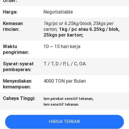
Order:
KUALITAS
Harga:
Negotiatiable
HUBUNGI
Kemasan
1kg/pc or 6.25kg/block, 25kgs per
rincian:
carton;
1kg / pc atau 6.25kg / blok,
KAMI
25kgs per karton;
Waktu
10 ~ 15 hari kerja
BERITA
pengiriman:
Syarat-syarat
T / T, D / P, L / C, OA
KASUS-
pembayaran:
KASUS
Menyediakan
4000 TON per Bulan
kemampuan:
PERMINTAAN
Cahaya Tinggi:
,
lem perekat sensitif tekanan
lem sensitif tekanan
PENAWARAN
HARGA TERBAIK
SITEMAP