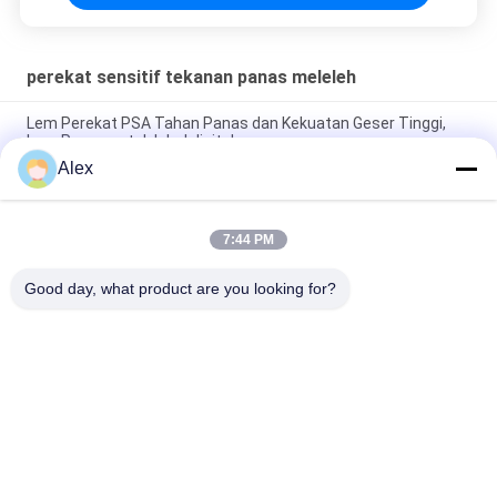
perekat sensitif tekanan panas meleleh
Lem Perekat PSA Tahan Panas dan Kekuatan Geser Tinggi,
Lem Panas untuk label digital
Alex
Lem PSA Tahan Panas Dan Kekuatan Geser Tinggi, Lem
Meleleh Panas
7:44 PM
Top Sheet Nonwoven Laminasi Dengan PE Film Bonding Hot
Melt Construction Adhesive
Good day, what product are you looking for?
Bad Request
Semua
Perekat PSA Panas 
Perekat Sensitif 
Meleleh
Tekanan Panas 
Meleleh
Perekat Sensitif 
LEM PSA
Tekanan PSA