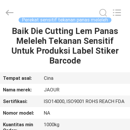
Shanghai
Jaour
Adhesive
Products
Co.,Ltd.
Perekat sensitif tekanan panas meleleh
All
Rights
Baik Die Cutting Lem Panas
RUMAH
Reserved.
Meleleh Tekanan Sensitif
PRODUK
Untuk Produksi Label Stiker
Barcode
TENTANG
KAMI
Tempat asal:
Cina
Nama merek:
JAOUR
TUR
Sertifikasi:
ISO14000, ISO9001 ROHS REACH FDA
PABRIK
Nomor model:
NA
KONTROL
Kuantitas min
1000kg