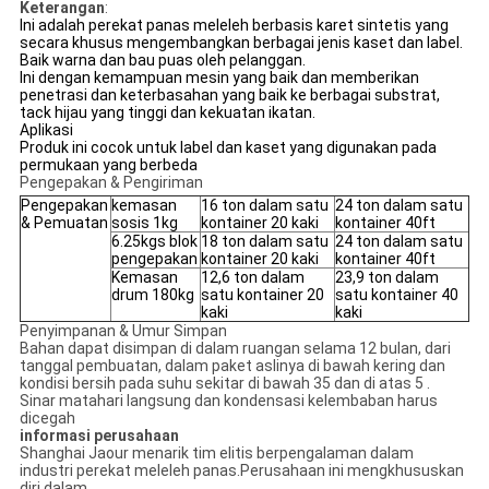
Keterangan
:
Ini adalah perekat panas meleleh berbasis karet sintetis yang
secara khusus mengembangkan berbagai jenis kaset dan label.
Baik warna dan bau puas oleh pelanggan.
Ini dengan kemampuan mesin yang baik dan memberikan
penetrasi dan keterbasahan yang baik ke berbagai substrat,
tack hijau yang tinggi dan kekuatan ikatan.
Aplikasi
Produk ini cocok untuk label dan kaset yang digunakan pada
permukaan yang berbeda
Pengepakan & Pengiriman
Pengepakan
kemasan
16 ton dalam satu
24 ton dalam satu
& Pemuatan
sosis 1kg
kontainer 20 kaki
kontainer 40ft
6.25kgs blok
18 ton dalam satu
24 ton dalam satu
pengepakan
kontainer 20 kaki
kontainer 40ft
Kemasan
12,6 ton dalam
23,9 ton dalam
drum 180kg
satu kontainer 20
satu kontainer 40
kaki
kaki
Penyimpanan & Umur Simpan
Bahan dapat disimpan di dalam ruangan selama 12 bulan, dari
tanggal pembuatan, dalam paket aslinya di bawah kering dan
kondisi bersih pada suhu sekitar di bawah 35 dan di atas 5 .
Sinar matahari langsung dan kondensasi kelembaban harus
dicegah
informasi perusahaan
Shanghai Jaour menarik tim elitis berpengalaman dalam
industri perekat meleleh panas.Perusahaan ini mengkhususkan
diri dalam