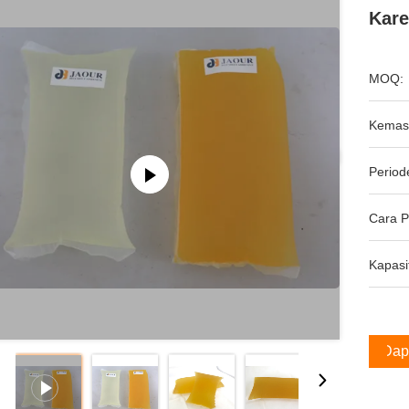
Kare
MOQ:
Kemas
Period
Cara 
Kapasi
Dap