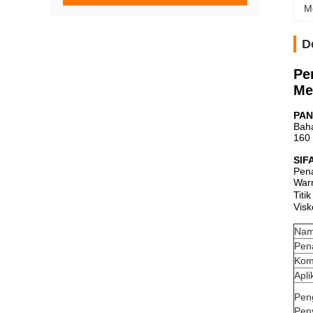
M
D
Pe
Me
PAN
Baha
160 
SIF
Pen
War
Titi
Visk
Nam
Pen
Kom
Apli
Pen
Pen