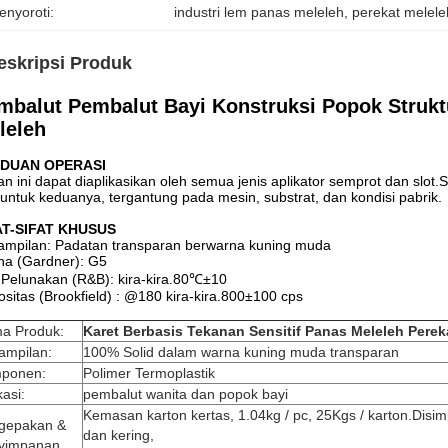
enyoroti:
industri lem panas meleleh
, 
perekat melele
eskripsi Produk
mbalut Pembalut Bayi Konstruksi Popok Strukt
leleh
DUAN OPERASI
n ini dapat diaplikasikan oleh semua jenis aplikator semprot dan slo
untuk keduanya, tergantung pada mesin, substrat, dan kondisi pabrik.
AT-SIFAT KHUSUS
ampilan: Padatan transparan berwarna kuning muda
na (Gardner): G5
k Pelunakan (R&B): kira-kira.80℃±10
ositas (Brookfield) : @180 kira-kira.800±100 cps
a Produk:
Karet Berbasis Tekanan Sensitif Panas Meleleh Pere
ampilan:
100% Solid dalam warna kuning muda transparan
ponen:
Polimer Termoplastik
kasi:
pembalut wanita dan popok bayi
Kemasan karton kertas, 1.04kg / pc, 25Kgs / karton.Disi
gepakan &
dan kering,
yimpanan