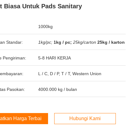
t Biasa Untuk Pads Sanitary
1000kg
an Standar:
1kg/pc;
1kg / pc;
25kg/carton
25kg / karton
e Pengiriman:
5-8 HARI KERJA
Pembayaran:
L / C, D / P, T / T, Western Union
tas Pasokan:
4000.000 kg / bulan
atkan Harga Terbaik
Hubungi Kami