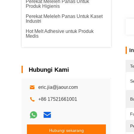
Perekat Meleleh Panas Untuk
Produk Higienis
Perekat Meleleh Panas Untuk Kaset
Industri
Hot Melt Adhesive untuk Produk
Medis
I
T
Hubungi Kami
Se
eric.jia@jaour.com
+86 17521661001
B
F
P
Hubungi sekarang