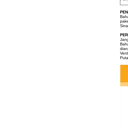
PEN
Baha
pake
Sina
PER
Jang
Baha
dian
Vent
Puta