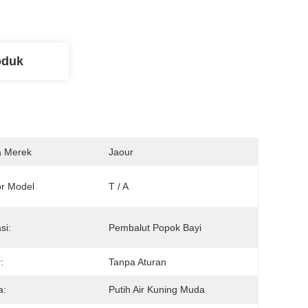
oduk
 Merek
Jaour
r Model
T / A
si:
Pembalut Popok Bayi
:
Tanpa Aturan
a:
Putih Air Kuning Muda