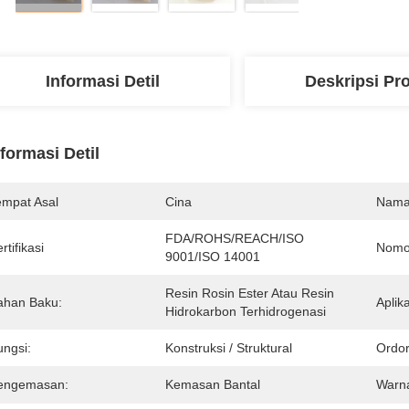
Informasi Detil
Deskripsi Pr
nformasi Detil
empat Asal
Cina
Nama
FDA/ROHS/REACH/ISO 
rtifikasi
Nomo
9001/ISO 14001
Resin Rosin Ester Atau Resin 
ahan Baku:
Aplika
Hidrokarbon Terhidrogenasi
ungsi:
Konstruksi / Struktural
Ordor
engemasan:
Kemasan Bantal
Warn