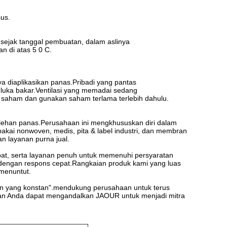
sus.
sejak tanggal pembuatan, dalam aslinya
n di atas 5 0 C.
 diaplikasikan panas.Pribadi yang pantas
luka bakar.Ventilasi yang memadai sedang
 saham dan gunakan saham terlama terlebih dahulu.
lelehan panas.Perusahaan ini mengkhususkan diri dalam
pakai nonwoven, medis, pita & label industri, dan membran
n layanan purna jual.
epat, serta layanan penuh untuk memenuhi persyaratan
 dengan respons cepat.Rangkaian produk kami yang luas
 menuntut.
ahaan yang konstan".mendukung perusahaan untuk terus
, dan Anda dapat mengandalkan JAOUR untuk menjadi mitra