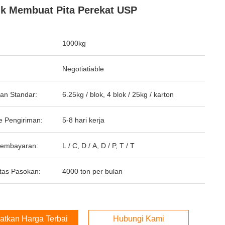
k Membuat Pita Perekat USP
1000kg
Negotiatiable
an Standar:
6.25kg / blok, 4 blok / 25kg / karton
e Pengiriman:
5-8 hari kerja
Pembayaran:
L / C, D / A, D / P, T / T
tas Pasokan:
4000 ton per bulan
atkan Harga Terbaik
Hubungi Kami