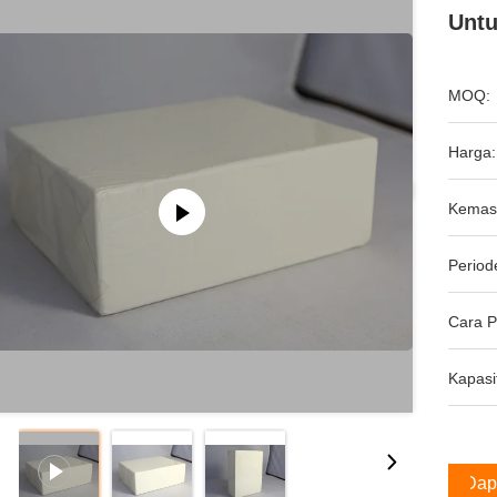
Untu
MOQ:
Harga:
Kemas
Period
Cara 
Kapasi
Dap