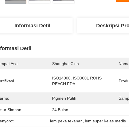
Informasi Detil
Deskripsi Pr
nformasi Detil
empat Asal
Shanghai Cina
Nama
ISO14000, ISO9001 ROHS 
rtifikasi
Produ
REACH FDA
arna:
Pigmen Putih
Samp
mur Simpan:
24 Bulan
enyoroti:
lem peka tekanan
, 
lem super kelas medis