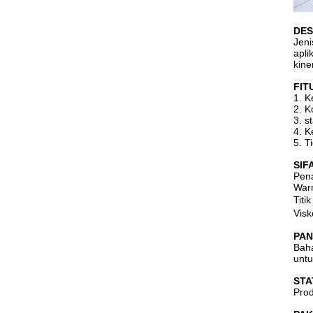
DES
Jeni
apli
kine
FIT
1. K
2. K
3. s
4. K
5. T
SIF
Pena
Warn
Titi
Visk
PAN
Baha
untu
STA
Prod