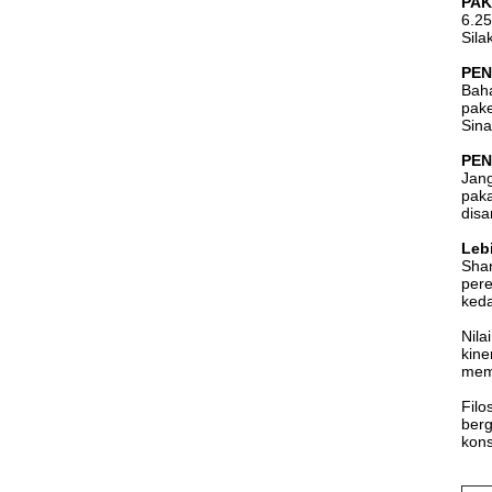
PAK
6.25
Sila
PEN
Baha
pake
Sina
PEN
Jang
paka
disa
Lebi
Shan
pere
keda
Nila
kine
memb
Filo
berg
kons