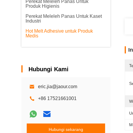
Perekat Meleleh Panas Untuk
Produk Higienis
Perekat Meleleh Panas Untuk Kaset
Industri
Hot Melt Adhesive untuk Produk
Medis
I
T
Hubungi Kami
Se
eric.jia@jaour.com
+86 17521661001
W
U
M
Hubungi sekarang