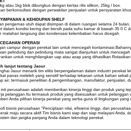
ET
kg atau 1kg blok dibungkus dengan kertas rilis silikon, 25kg / box.
kan berkonsultasi dengan perwakilan penjualan untuk persyaratan khu
YIMPANAN & KEHIDUPAN SHELF
n pengemas utuh dapat disimpan di dalam ruangan selama 24 bulan, 
t dalam kondisi kering dan bersih pada suhu kamar di bawah 35 0 C da
r matahari langsung dan kondensasi kelembaban harus dicegah.
CEGAHAN OPERASI
an campur dengan perekat lain untuk mencegah kontaminasi.Bahannya
ian pelindung dan pelindung mata sangat dianjurkan untuk mencegah 
rankan untuk menghilangkan uap atau asap yang dihasilkan.Rotasikan
h lanjut tentang Jaour
ghai Jaour menarik tim elitis berpengalaman dalam industri perekat 
kat panas meleleh yang sensitif terhadap tekanan untuk bahan sekali 
p air, termasuk penelitian & pengembangan, manufaktur, penjualan, da
i inti perusahaan adalah memberikan kinerja tinggi dan produk yang t
rja pelanggan.Itu termasuk produk yang disesuaikan untuk pelanggan
eri Anda pilihan kinerja perekat yang serba guna di lingkungan yang
sofi bisnis perusahaan "Penciptaan nilai, efisiensi tinggi, dan perus
erak maju secara aktif.Tim bisnis kami siap dan siap melayani Anda
isten dan jangka panjang Anda dalam teknologi perekat.