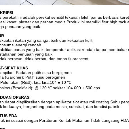
KRIPSI
s perekat ini adalah perekat sensitif tekanan leleh panas berbasis kar
kasi kaset, plester dan perban medis.Produk ini memiliki fitur high tack
rja penuaan yang baik.
UR
ekuatan ikatan yang sangat baik dan kekuatan kulit
onsumsi energi rendah
tabilitas panas yang baik, temperatur aplikasi rendah tanpa membakar 
etahanan penuaan yang baik
idak beracun, tidak berbau dan tanpa fluorescent
AT-SIFAT KHAS
mpilan: Padatan putih susu berpigmen
a (Gardner): Putih susu berpigmen
k Pelunakan (R&B): kira-kira.104 ± 10 ℃
ositas (Brookfield): @ 120 ℃ sekitar.104.000 ± 500 cps
DUAN OPERASI
n dapat diaplikasikan dengan aplikator slot atau roll coating.Suhu p
k keduanya, bergantung pada mesin, substrat, dan kondisi pabrik.
TUS FDA
uk ini sesuai dengan Peraturan Kontak Makanan Tidak Langsung FDA 