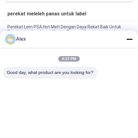
perekat meleleh panas untuk label
Perekat Lem PSA Hot Melt Dengan Daya Rekat Baik Untuk
Pembuatan Lembaran Kertas Permen Karet
Alex
Perekat Lem Panas untuk Pelabelan Botol Kaca Label Botol
Kaca
9:27 PM
Bau Rendah Perekat Sensitif Sensitif Panas Melelehkan
HMPSA Untuk Label ISO14001
Good day, what product are you looking for?
Bad Request
Semua
Perekat PSA Panas 
Perekat Sensitif 
Meleleh
Tekanan Panas 
Meleleh
Perekat Sensitif 
LEM PSA
Tekanan PSA