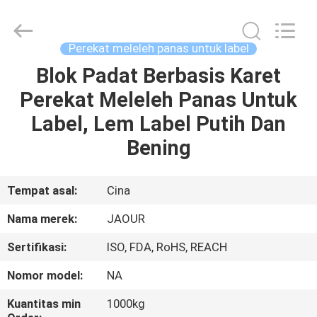
Shanghai
Jaour
Adhesive
Products
Co.,Ltd.
Perekat meleleh panas untuk label
All
Rights
Blok Padat Berbasis Karet
RUMAH
Reserved.
Perekat Meleleh Panas Untuk
PRODUK
Label, Lem Label Putih Dan
Bening
TENTANG
KAMI
Tempat asal:
Cina
Nama merek:
JAOUR
TUR
Sertifikasi:
ISO, FDA, RoHS, REACH
PABRIK
Nomor model:
NA
KONTROL
Kuantitas min
1000kg