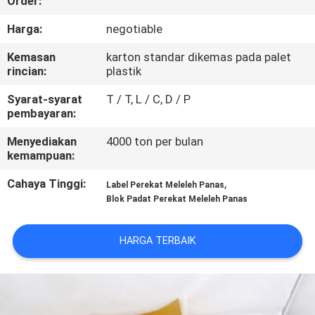
Order:
KUALITAS
Harga:
negotiable
HUBUNGI
Kemasan
karton standar dikemas pada palet
rincian:
plastik
KAMI
Syarat-syarat
T / T, L / C, D / P
pembayaran:
BERITA
Menyediakan
4000 ton per bulan
kemampuan:
KASUS-
Cahaya Tinggi:
,
Label Perekat Meleleh Panas
KASUS
Blok Padat Perekat Meleleh Panas
PERMINTAAN
HARGA TERBAIK
PENAWARAN
SITEMAP