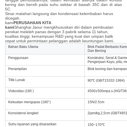
tanggal pembuatannya, dalam kemasan aslinya dalam kondisi
kering dan bersih pada suhu sekitar di bawah 35C dan di atas
5C.
Sinar matahari langsung dan kondensasi kelembaban harus
dicegah.
kami
PERUSAHAAN KITA
kami
Shanghai Jaour mengkhususkan diri dalam pembuatan
perekat meleleh panas dengan 3 pabrik selama 11 tahun,
kualitas tinggi, kemampuan R&D yang kuat dan umpan balik
cepat untuk permintaan pelanggan adalah keuntungan kami.
Bahan Baku Utama
Blok Padat Berbasis Kare
Dan Bening
Penggunaan
Konstruksi, Serat & Garme
Pengerjaan Kayu, pita, m
Penampilan
Blok kuning dan transpar
Titik Lunak
90℃ (GB/T15332-1994)
Viskositas (180 )
4500±500mpa.s (HG/T36
Kekuatan mengupas (180°)
15N/2.5cm
Konsistensi lengket
2jam/kg,2,5cm (GB/T485
Suhu layanan yang disarankan
150~170℃