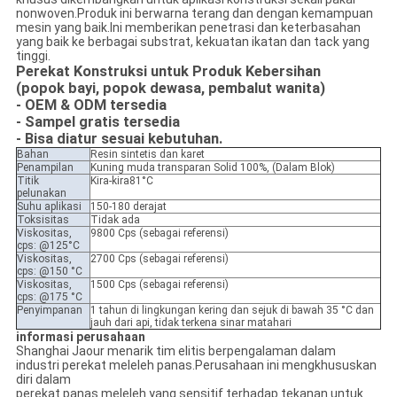
nonwoven.Produk ini berwarna terang dan dengan kemampuan
mesin yang baik.Ini memberikan penetrasi dan keterbasahan
yang baik ke berbagai substrat, kekuatan ikatan dan tack yang
tinggi.
Perekat Konstruksi untuk Produk Kebersihan
(popok bayi, popok dewasa, pembalut wanita)
- OEM & ODM tersedia
- Sampel gratis tersedia
- Bisa diatur sesuai kebutuhan.
Bahan
Resin sintetis dan karet
Penampilan
Kuning muda transparan Solid 100%, (Dalam Blok)
Titik
Kira-kira81°C
pelunakan
Suhu aplikasi
150-180 derajat
Toksisitas
Tidak ada
Viskositas,
9800 Cps (sebagai referensi)
cps: @125°C
Viskositas,
2700 Cps (sebagai referensi)
cps: @150 °C
Viskositas,
1500 Cps (sebagai referensi)
cps: @175 °C
Penyimpanan
1 tahun di lingkungan kering dan sejuk di bawah 35 °C dan
jauh dari api, tidak terkena sinar matahari
informasi perusahaan
Shanghai Jaour menarik tim elitis berpengalaman dalam
industri perekat meleleh panas.Perusahaan ini mengkhususkan
diri dalam
perekat panas meleleh yang sensitif terhadap tekanan untuk