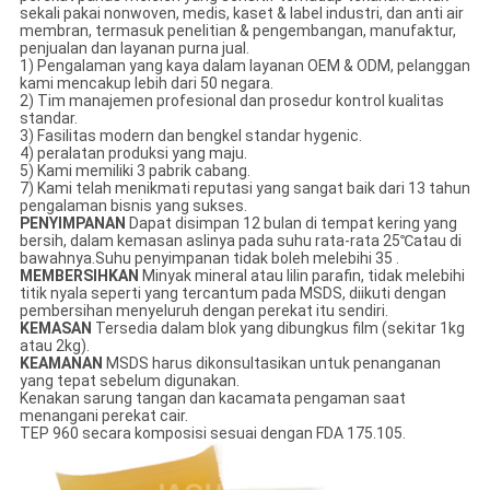
sekali pakai nonwoven, medis, kaset & label industri, dan anti air
membran, termasuk penelitian & pengembangan, manufaktur,
penjualan dan layanan purna jual.
1) Pengalaman yang kaya dalam layanan OEM & ODM, pelanggan
kami mencakup lebih dari 50 negara.
2) Tim manajemen profesional dan prosedur kontrol kualitas
standar.
3) Fasilitas modern dan bengkel standar hygenic.
4) peralatan produksi yang maju.
5) Kami memiliki 3 pabrik cabang.
7) Kami telah menikmati reputasi yang sangat baik dari 13 tahun
pengalaman bisnis yang sukses.
PENYIMPANAN
Dapat disimpan 12 bulan di tempat kering yang
bersih, dalam kemasan aslinya pada suhu rata-rata 25℃atau di
bawahnya.Suhu penyimpanan tidak boleh melebihi 35 .
MEMBERSIHKAN
Minyak mineral atau lilin parafin, tidak melebihi
titik nyala seperti yang tercantum pada MSDS, diikuti dengan
pembersihan menyeluruh dengan perekat itu sendiri.
KEMASAN
Tersedia dalam blok yang dibungkus film (sekitar 1kg
atau 2kg).
KEAMANAN
MSDS harus dikonsultasikan untuk penanganan
yang tepat sebelum digunakan.
Kenakan sarung tangan dan kacamata pengaman saat
menangani perekat cair.
TEP 960 secara komposisi sesuai dengan FDA 175.105.