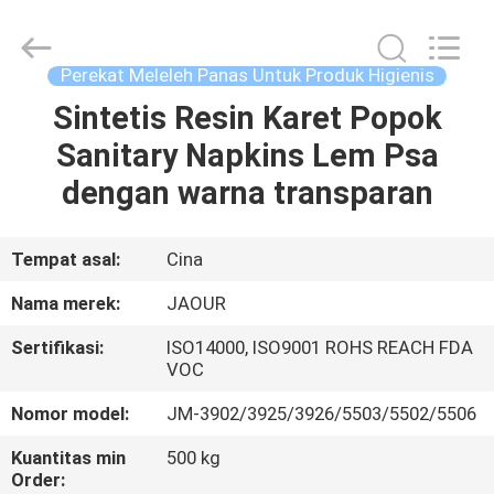
Shanghai
Jaour
Adhesive
Products
Co.,Ltd.
Perekat Meleleh Panas Untuk Produk Higienis
All
Rights
Sintetis Resin Karet Popok
RUMAH
Reserved.
Sanitary Napkins Lem Psa
PRODUK
dengan warna transparan
TENTANG
Tempat asal:
Cina
KAMI
Nama merek:
JAOUR
Sertifikasi:
ISO14000, ISO9001 ROHS REACH FDA
TUR
VOC
PABRIK
Nomor model:
JM-3902/3925/3926/5503/5502/5506
Kuantitas min
500 kg
KONTROL
Order: