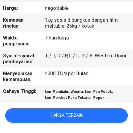
KUALITAS
Harga:
negotiable
Kemasan
1kg sosis dibungkus dengan film
HUBUNGI
rincian:
meltable, 25kg / kotak
KAMI
Waktu
7 hari kerja
pengiriman:
BERITA
Syarat-syarat
T / T, D / P, L / C, D / A, Western Union
pembayaran:
KASUS-
Menyediakan
4000 TON per Bulan
kemampuan:
KASUS
Cahaya Tinggi:
,
,
Lem Pembalut Wanita
Lem Psa Popok
Lem Perekat Peka Tekanan Popok
PERMINTAAN
PENAWARAN
HARGA TERBAIK
SITEMAP