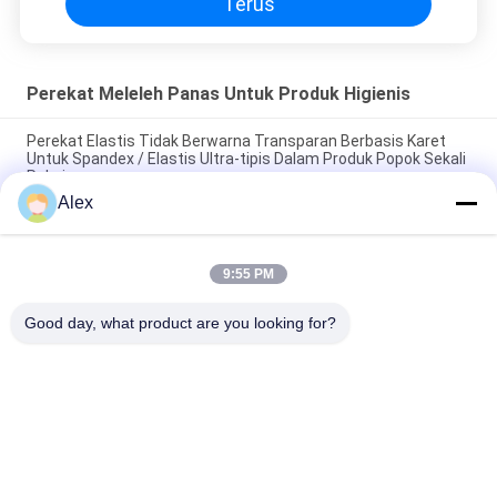
Terus
Perekat Meleleh Panas Untuk Produk Higienis
Perekat Elastis Tidak Berwarna Transparan Berbasis Karet
Untuk Spandex / Elastis Ultra-tipis Dalam Produk Popok Sekali
Pakai
Alex
Jenis Bantal Packing Hygienic Disposable Hot Melt Glue
Dengan Warna Transparan Hot Melt Adhesive PSA
9:55 PM
Bau Rendah Baik Tack Hot Melt Adhesive Rubber Berbasis
Untuk Sanitary Napkin
Good day, what product are you looking for?
Bad Request
Semua
Perekat PSA Panas 
Perekat Sensitif 
Meleleh
Tekanan Panas 
Meleleh
Perekat Sensitif 