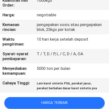
Kuantitas min
1000kgs
KUALITAS
Order:
Harga:
negotiable
HUBUNGI
Kemasan
pengepakan sosis atau pengepakan
KAMI
rincian:
blok, 25kgs per kotak
Waktu
10 hari kerja setelah deposit
BERITA
pengiriman:
Syarat-syarat
T / T, D / P, L / C, D / A, OA
KASUS-
pembayaran:
KASUS
Menyediakan
5000 ton per bulan
kemampuan:
PERMINTAAN
Cahaya Tinggi:
,
,
Lem karet sintetis PSA
perekat jaour
perekat berbahan dasar karet sintetis psa
PENAWARAN
HARGA TERBAIK
SITEMAP