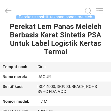
Shanghai
Jaour
Adhesive
Products
Co.,Ltd.
Perekat sensitif tekanan panas meleleh
All
Rights
Perekat Lem Panas Meleleh
RUMAH
Reserved.
Berbasis Karet Sintetis PSA
PRODUK
Untuk Label Logistik Kertas
Termal
TENTANG
KAMI
Tempat asal:
Cina
Nama merek:
JAOUR
TUR
Sertifikasi:
ISO14000, ISO900, REACH, ROHS
PABRIK
SVHC FDA VOC
Nomor model:
T / M
KONTROL