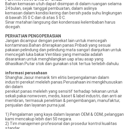
Bahan kemasan utuh dapat disimpan di dalam ruangan selama
24 bulan, sejak tanggal pembuatan, dalam aslinya
kemasan dalam kondisi kering dan bersih pada suhu lingkungan
di bawah 35 0 C dan di atas 5 0 C.
Sinar matahari langsung dan kondensasi kelembaban harus
dicegah.
PERHATIAN PENGOPERASIAN
Jangan dicampur dengan perekat lain untuk mencegah
kontaminasi.Bahan diterapkan panas.Pribadi yang sesuai
pakaian pelindung dan pelindung mata sangat dianjurkan untuk
mencegah luka bakar.Ventilasi yang memadai adalah
disarankan untuk menghilangkan uap atau asap yang
dihasilkan.Putar stok dan gunakan stok tertua terlebih dahulu.
informasi perusahaan
Shanghai Jaour menarik tim elitis berpengalaman dalam
industri perekat meleleh panas.Perusahaan ini mengkhususkan
diri dalam
perekat panas meleleh yang sensitif terhadap tekanan untuk
sekali pakai nonwoven, medis, kaset & label industri, dan anti air
membran, termasuk penelitian & pengembangan, manufaktur,
penjualan dan layanan purna jual.
1) Pengalaman yang kaya dalam layanan OEM & ODM, pelanggan
kami mencakup lebih dari 50 negara.
2) Tim manajemen profesional dan prosedur kontrol kualitas
standar.