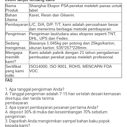
Nama
Shanghai Ekspor PSA perekat meleleh panas untuk
Produk
label
Bahan
Karet, Resin dan Gliserin.
Utama
Pembayaran
L/C, D/A, D/P, T/T, kami adalah perusahaan besar
dan menerima berbagai metode pembayaran.
Pengiriman
Pengiriman laut/udara atau ekspres seperti TNT,
DHL, UPS dan Fedex.
Sedang
Biasanya 1.045kg per potong dan 25kgs/karton,
mengemas
ukuran karton: 535*257*228mm.
Mengapa
Kami adalah pabrik dengan 21 tahun pengalaman
memilih
pembuatan perekat panas meleleh profesional.
kami?
Sertifikat
ISO14000, ISO 9001, ROHS, MENCAPAI FDA
yang kami
VOC.
miliki
FAQ
1. Apa tanggal pengiriman Anda?
A: Tanggal pengiriman adalah 7-15 hari setelah desain kemasan
disetujui, dan tanda terima
pembayaran.
2. Apa syarat pembayaran pesanan pertama Anda?
A: deposit 30% di muka dan keseimbangan 70% sebelum
pengiriman.
3. Dapatkah Anda mengirimkan sampel bahan baku popok
kepada kami?