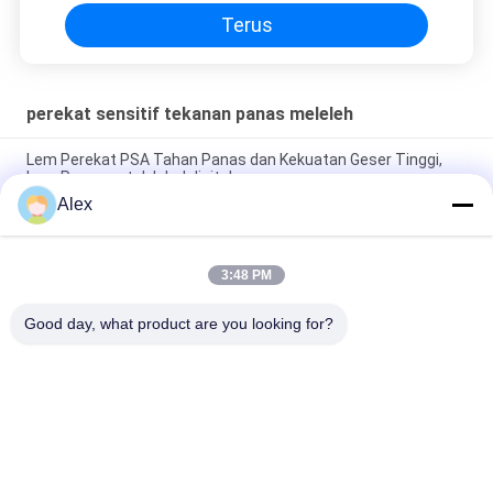
Terus
perekat sensitif tekanan panas meleleh
Lem Perekat PSA Tahan Panas dan Kekuatan Geser Tinggi,
Lem Panas untuk label digital
Alex
Lem PSA Tahan Panas Dan Kekuatan Geser Tinggi, Lem
Meleleh Panas
3:48 PM
Top Sheet Nonwoven Laminasi Dengan PE Film Bonding Hot
Melt Construction Adhesive
Good day, what product are you looking for?
Bad Request
Semua
Perekat PSA Panas 
Perekat Sensitif 
Meleleh
Tekanan Panas 
Meleleh