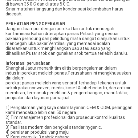
di bawah 35 0 C dan di atas 5 0 C.
Sinar matahari langsung dan kondensasi kelembaban harus
dicegah.
PERHATIAN PENGOPERASIAN
Jangan dicampur dengan perekat lain untuk mencegah
kontaminasi.Bahan diterapkan panas.Pribadi yang sesuai
pakaian pelindung dan pelindung mata sangat dianjurkan untuk
mencegah luka bakar.Ventilasi yang memadai adalah
disarankan untuk menghilangkan uap atau asap yang
dihasilkan.Putar stok dan gunakan stok tertua terlebih dahulu.
informasi perusahaan
Shanghai Jaour menarik tim elitis berpengalaman dalam
industri perekat meleleh panas.Perusahaan ini mengkhususkan
diri dalam
perekat panas meleleh yang sensitif terhadap tekanan untuk
sekali pakai nonwoven, medis, kaset & label industri, dan anti air
membran, termasuk penelitian & pengembangan, manufaktur,
penjualan dan layanan purna jual.
1) Pengalaman yang kaya dalam layanan OEM & ODM, pelanggan
kami mencakup lebih dari 50 negara.
2) Tim manajemen profesional dan prosedur kontrol kualitas
standar.
3) Fasilitas modern dan bengkel standar hygenic.
4) peralatan produksi yang maju.
5) Kami memiliki 3 pabrik cabang.