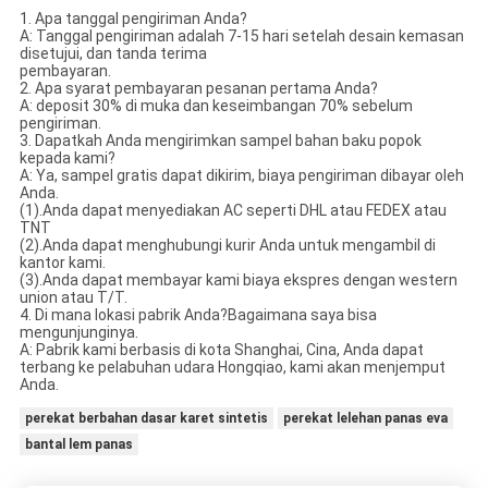
1. Apa tanggal pengiriman Anda?
A: Tanggal pengiriman adalah 7-15 hari setelah desain kemasan
disetujui, dan tanda terima
pembayaran.
2. Apa syarat pembayaran pesanan pertama Anda?
A: deposit 30% di muka dan keseimbangan 70% sebelum
pengiriman.
3. Dapatkah Anda mengirimkan sampel bahan baku popok
kepada kami?
A: Ya, sampel gratis dapat dikirim, biaya pengiriman dibayar oleh
Anda.
(1).Anda dapat menyediakan AC seperti DHL atau FEDEX atau
TNT
(2).Anda dapat menghubungi kurir Anda untuk mengambil di
kantor kami.
(3).Anda dapat membayar kami biaya ekspres dengan western
union atau T/T.
4. Di mana lokasi pabrik Anda?Bagaimana saya bisa
mengunjunginya.
A: Pabrik kami berbasis di kota Shanghai, Cina, Anda dapat
terbang ke pelabuhan udara Hongqiao, kami akan menjemput
Anda.
perekat berbahan dasar karet sintetis
perekat lelehan panas eva
bantal lem panas