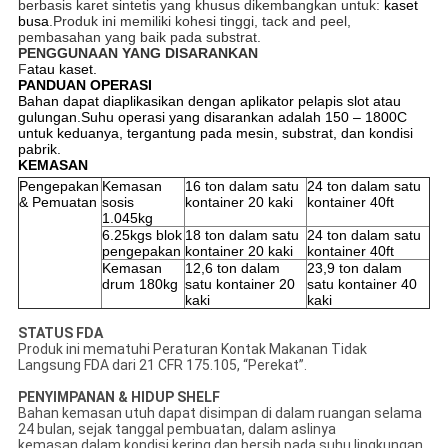
berbasis karet sintetis yang khusus dikembangkan untuk:
kaset
busa
.Produk ini memiliki kohesi tinggi, tack and peel,
pembasahan yang baik pada substrat.
PENGGUNAAN YANG DISARANKAN
F
atau kaset.
PANDUAN OPERASI
Bahan dapat diaplikasikan dengan aplikator pelapis slot atau
gulungan.Suhu operasi yang disarankan adalah 150 – 1800C
untuk keduanya, tergantung pada mesin, substrat, dan kondisi
pabrik.
KEMASAN
Pengepakan
Kemasan
16 ton dalam satu
24 ton dalam satu
& Pemuatan
sosis
kontainer 20 kaki
kontainer 40ft
1.045kg
6.25kgs blok
18 ton dalam satu
24 ton dalam satu
pengepakan
kontainer 20 kaki
kontainer 40ft
Kemasan
12,6 ton dalam
23,9 ton dalam
drum 180kg
satu kontainer 20
satu kontainer 40
kaki
kaki
STATUS FDA
Produk ini mematuhi Peraturan Kontak Makanan Tidak
Langsung FDA dari 21 CFR 175.105, “Perekat”.
PENYIMPANAN & HIDUP SHELF
Bahan kemasan utuh dapat disimpan di dalam ruangan selama
24 bulan, sejak tanggal pembuatan, dalam aslinya
kemasan dalam kondisi kering dan bersih pada suhu lingkungan