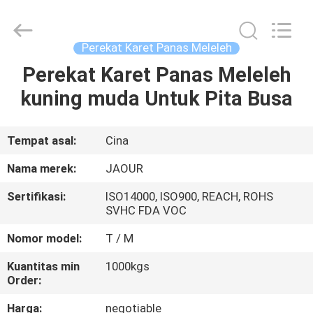
Shanghai
Jaour
Adhesive
Products
Co.,Ltd.
Perekat Karet Panas Meleleh
All
Rights
Perekat Karet Panas Meleleh
RUMAH
Reserved.
kuning muda Untuk Pita Busa
PRODUK
Tempat asal:
Cina
TENTANG
Nama merek:
JAOUR
KAMI
Sertifikasi:
ISO14000, ISO900, REACH, ROHS
SVHC FDA VOC
TUR
Nomor model:
T / M
PABRIK
Kuantitas min
1000kgs
Order:
KONTROL
Harga:
negotiable