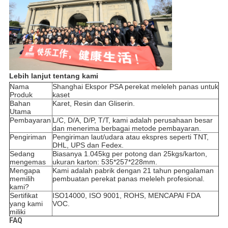
Lebih lanjut tentang kami
Nama
Shanghai Ekspor PSA perekat meleleh panas untuk
Produk
kaset
Bahan
Karet, Resin dan Gliserin.
Utama
Pembayaran
L/C, D/A, D/P, T/T, kami adalah perusahaan besar
dan menerima berbagai metode pembayaran.
Pengiriman
Pengiriman laut/udara atau ekspres seperti TNT,
DHL, UPS dan Fedex.
Sedang
Biasanya 1.045kg per potong dan 25kgs/karton,
mengemas
ukuran karton: 535*257*228mm.
Mengapa
Kami adalah pabrik dengan 21 tahun pengalaman
memilih
pembuatan perekat panas meleleh profesional.
kami?
Sertifikat
ISO14000, ISO 9001, ROHS, MENCAPAI FDA
yang kami
VOC.
miliki
FAQ