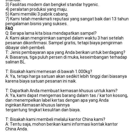
3) Fasilitas modern dan bengkel standar hygenic.
4) peralatan produksi yang maju.
5) Kami memiliki 3 pabrik cabang.
7) Kami telah menikmati reputasi yang sangat baik dari 13 tahun
pengalaman bisnis yang sukses.
FAQ
Q: Berapa lama kita bisa mendapatkan sampel?
A: Kami akan mengirimkan sampel dalam waktu 3 hari setelah
pesanan dikonfirmasi. Sampel gratis, tetapi biaya pengiriman
dibayar oleh pembeli.
T: Jenis pembayaran apa yang Anda berikan untuk berdagang?
A: Biasanya, tiga puluh persen di muka, keseimbangan terhadap
salinan BL.
T: Bisakah kami memesan di bawah 1.000kg?
A: Ya, tetapi harga satuan akan sedikit lebih tinggi dari biasanya
karena biaya satuan pesanan ini naik.
T: Dapatkah Anda membuat kemasan khusus untuk kami?
A: Ya, kami dapat mengemas barang dalam tas / karton kosong,
dan menempelkan label kertas dengan apa yang Anda
inginkan.Kemasan khusus lainnya
tergantung tingkat kesulitan dan biaya.
T: Bisakah kami membeli melalui kantor China kami?
A: Tentu saja, mohon berikan kami informasi kontak kantor
China Anda.