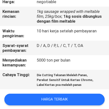
Harga:
negotiable
KUALITAS
Kemasan
1kg sausage wrapped with meltable
rincian:
film, 25kg/box;
1kg sosis dibungkus
HUBUNGI
dengan film meltable
KAMI
Waktu
10 hari kerja setelah pembayaran
pengiriman:
BERITA
Syarat-syarat
D / A, D / P, L / C, T / T, OA
pembayaran:
KASUS-
Menyediakan
5000 ton per bulan
kemampuan:
KASUS
Cahaya Tinggi:
,
Die Cutting Tekanan Meleleh Panas
,
Perekat Sensitif Untuk Kertas Chromo
PERMINTAAN
Label Kertas psa meleleh panas
PENAWARAN
HARGA TERBAIK
SITEMAP