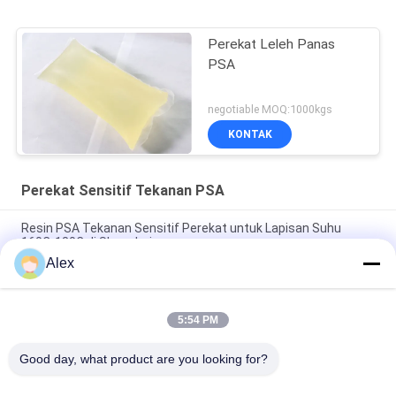
Perekat Leleh Panas
PSA
negotiable MOQ:1000kgs
KONTAK
Perekat Sensitif Tekanan PSA
Resin PSA Tekanan Sensitif Perekat untuk Lapisan Suhu
160C-180C di Shanghai
Alex
Hot Melt PSA Klasifikasi Label Kertas Sensitif Tekanan
Perekat Untuk Kebutuhan Pelabelan
5:54 PM
Direct Materials Purchase Kuning transparan PSA Tekanan
sensitif perekat Keuntungan
Good day, what product are you looking for?
Bad Request
Semua