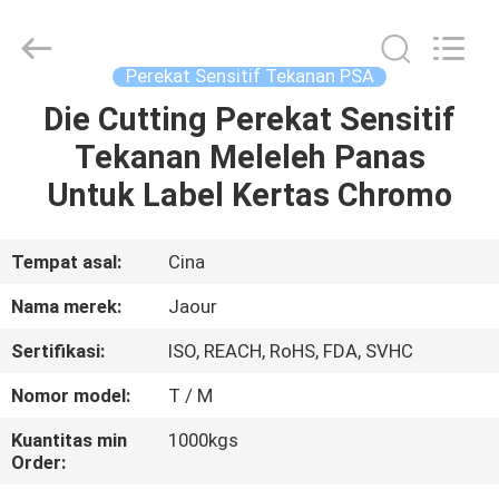
Shanghai
Jaour
Adhesive
Products
Co.,Ltd.
Perekat Sensitif Tekanan PSA
All
Rights
Die Cutting Perekat Sensitif
RUMAH
Reserved.
Tekanan Meleleh Panas
PRODUK
Untuk Label Kertas Chromo
TENTANG
Tempat asal:
Cina
KAMI
Nama merek:
Jaour
Sertifikasi:
ISO, REACH, RoHS, FDA, SVHC
TUR
Nomor model:
T / M
PABRIK
Kuantitas min
1000kgs
Order:
KONTROL