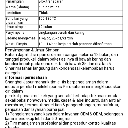
Penampilan
Blok transparan
Warna (Ghana)
Kuning muda
toksisitas
Tidak
Suhu lari yang
150-180 °C
disarankan
Umur simpan
12 bulan
Penyimpanan
Lingkungan bersih dan kering
Sedang mengemas
1 kg/pc, 25kgs/karton
Waktu Pimpin
10 ~ 14 hari kerja setelah pesanan dikonfirmasi
Penyimpanan & Umur Simpan
Bahan dapat disimpan di dalam ruangan selama 12 bulan, dari
tanggal produksi, dalam paket aslinya di bawah kering dan
kondisi bersih pada suhu sekitar di bawah 35 dan di atas 5 .
Sinar matahari langsung dan kondensasi kelembaban harus
dicegah.
informasi perusahaan
Shanghai Jaour menarik tim elitis berpengalaman dalam
industri perekat meleleh panas.Perusahaan ini mengkhususkan
diri dalam
perekat panas meleleh yang sensitif terhadap tekanan untuk
sekali pakai nonwoven, medis, kaset & label industri, dan anti air
membran, termasuk penelitian & pengembangan, manufaktur,
penjualan dan layanan purna jual.
1) Pengalaman yang kaya dalam layanan OEM & ODM, pelanggan
kami mencakup lebih dari 50 negara.
2) Tim manajemen profesional dan prosedur kontrol kualitas
standar.