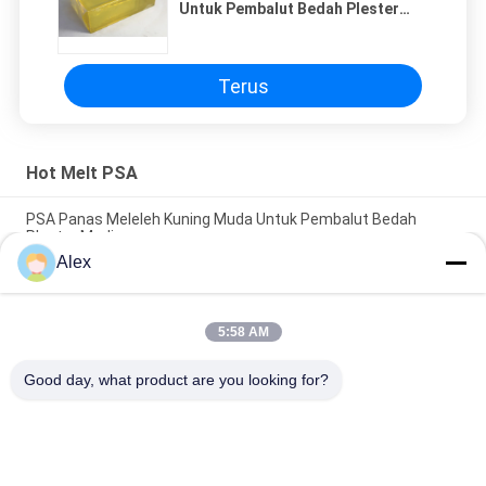
Untuk Pembalut Bedah Plester
Medis
Terus
Hot Melt PSA
PSA Panas Meleleh Kuning Muda Untuk Pembalut Bedah
Plester Medis
Alex
Quick Dry Hot Melt PSA Adhesive High Tack Rubber Based Non
Toxic
5:58 AM
Gaun Bedah Hot Melt Rubber Adhesive Resin Sintetis Tidak
Berbau
Good day, what product are you looking for?
Bad Request
Semua
Perekat PSA Panas 
Perekat Sensitif 