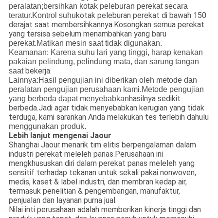
peralatan;bersihkan kotak peleburan perekat secara
kotak peleburan perekat di bawah 150
teratur.Kontrol suhu
derajat saat membersihkannya.Kosongkan semua perekat
yang tersisa sebelum menambahkan yang baru
perekat.Matikan mesin saat tidak digunakan.
Keamanan:
Karena suhu lari yang tinggi, harap kenakan
pakaian pelindung, pelindung mata, dan sarung tangan
bekerja.
saat
Lainnya:
Hasil pengujian ini diberikan oleh metode dan
peralatan pengujian perusahaan kami.Metode pengujian
hasilnya sedikit
yang berbeda dapat menyebabkan
berbeda.Jadi agar tidak menyebabkan kerugian yang tidak
terduga, kami sarankan Anda melakukan tes terlebih dahulu
menggunakan produk.
Lebih lanjut mengenai Jaour
Shanghai Jaour menarik tim elitis berpengalaman dalam
industri perekat meleleh panas.Perusahaan ini
mengkhususkan diri dalam perekat panas meleleh yang
sensitif terhadap tekanan untuk sekali pakai nonwoven,
medis, kaset & label industri, dan membran kedap air,
termasuk penelitian & pengembangan, manufaktur,
penjualan dan layanan purna jual.
Nilai inti perusahaan adalah memberikan kinerja tinggi dan