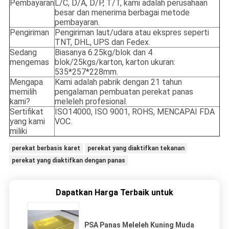
Pembayaran
L/C, D/A, D/P, T/T, kami adalah perusahaan
besar dan menerima berbagai metode
pembayaran.
Pengiriman
Pengiriman laut/udara atau ekspres seperti
TNT, DHL, UPS dan Fedex.
Sedang
Biasanya 6.25kg/blok dan 4
mengemas
blok/25kgs/karton, karton ukuran:
535*257*228mm.
Mengapa
Kami adalah pabrik dengan 21 tahun
memilih
pengalaman pembuatan perekat panas
kami?
meleleh profesional.
Sertifikat
ISO14000, ISO 9001, ROHS, MENCAPAI FDA
yang kami
VOC.
miliki
perekat berbasis karet
perekat yang diaktifkan tekanan
perekat yang diaktifkan dengan panas
Dapatkan Harga Terbaik untuk
PSA Panas Meleleh Kuning Muda