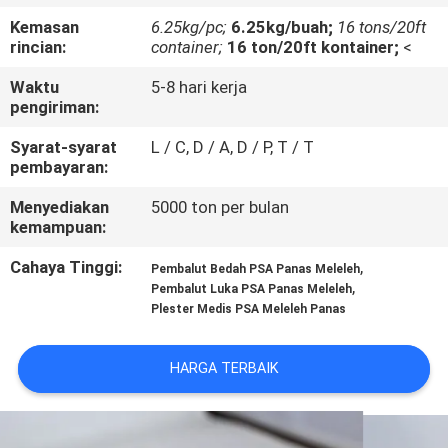
KUALITAS
Kemasan
6.25kg/pc;
6.25kg/buah;
16 tons/20ft
rincian:
container;
16 ton/20ft kontainer;
<
HUBUNGI
Waktu
5-8 hari kerja
KAMI
pengiriman:
Syarat-syarat
L / C, D / A, D / P, T / T
pembayaran:
BERITA
Menyediakan
5000 ton per bulan
kemampuan:
KASUS-
Cahaya Tinggi:
,
KASUS
Pembalut Bedah PSA Panas Meleleh
,
Pembalut Luka PSA Panas Meleleh
Plester Medis PSA Meleleh Panas
PERMINTAAN
PENAWARAN
HARGA TERBAIK
SITEMAP