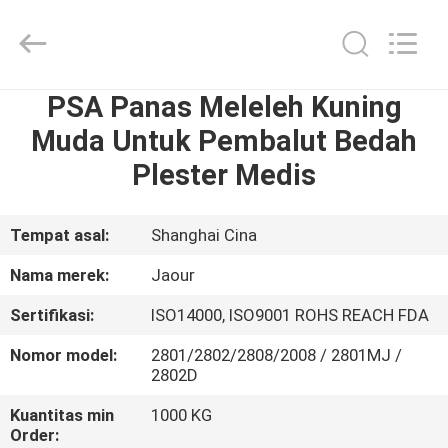
Shanghai
Jaour
Adhesive
Products
Co.,Ltd.
Hot Melt PSA
All
Rights
PSA Panas Meleleh Kuning
RUMAH
Reserved.
Muda Untuk Pembalut Bedah
PRODUK
Plester Medis
TENTANG
Tempat asal:
Shanghai Cina
KAMI
Nama merek:
Jaour
Sertifikasi:
ISO14000, ISO9001 ROHS REACH FDA
TUR
Nomor model:
2801/2802/2808/2008 / 2801MJ /
PABRIK
2802D
Kuantitas min
1000 KG
KONTROL
Order: