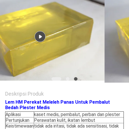
KEBIJAKAN
PRIVASI
Deskripsi Produk
Lem HM Perekat Meleleh Panas Untuk Pembalut
Bedah Plester Medis
Aplikasi
kaset medis, pembalut, perban dan plester
Pertunjukan
Perawatan kulit, ikatan lembut
Keistimewaan
tidak ada iritasi, tidak ada sensitisasi, tidak