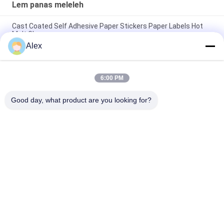
Lem panas meleleh
Cast Coated Self Adhesive Paper Stickers Paper Labels Hot
Melt Glue
Alex
Skin care safe Raw Materials For Baby Diapers Use Elastic Hot
Melt Glue
6:00 PM
Lem Popok Bayi Ikatan Tinggi Air Warna Putih Lem Panas
Meleleh Kelas Premium
Good day, what product are you looking for?
Bad Request
Semua
Perekat PSA Panas 
Perekat Sensitif 
Meleleh
Tekanan Panas 
Meleleh
Perekat Sensitif 
LEM PSA
Tekanan PSA
Perekat Lem 
Perekat Meleleh 
Meleleh Panas
Panas