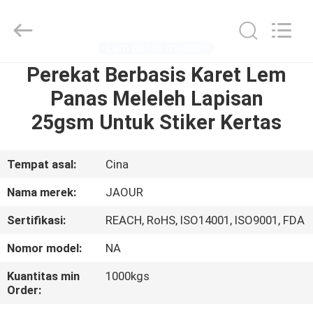
Shanghai
Jaour
Adhesive
Products
Co.,Ltd.
Lem panas meleleh
All
Rights
Perekat Berbasis Karet Lem
RUMAH
Reserved.
Panas Meleleh Lapisan
PRODUK
25gsm Untuk Stiker Kertas
TENTANG
Tempat asal:
Cina
KAMI
Nama merek:
JAOUR
Sertifikasi:
REACH, RoHS, ISO14001, ISO9001, FDA
TUR
Nomor model:
NA
PABRIK
Kuantitas min
1000kgs
Order:
KONTROL