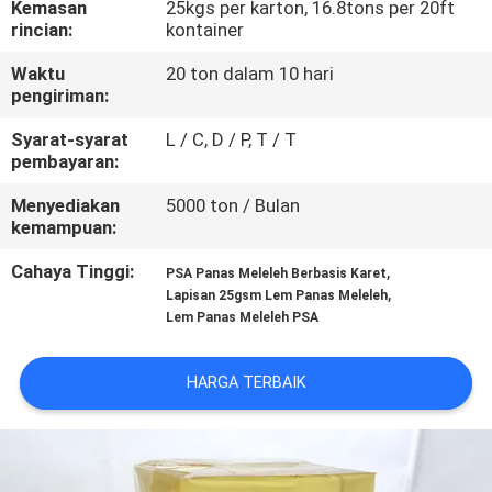
Kemasan
25kgs per karton, 16.8tons per 20ft
KUALITAS
rincian:
kontainer
Waktu
20 ton dalam 10 hari
HUBUNGI
pengiriman:
KAMI
Syarat-syarat
L / C, D / P, T / T
pembayaran:
BERITA
Menyediakan
5000 ton / Bulan
kemampuan:
KASUS-
Cahaya Tinggi:
,
PSA Panas Meleleh Berbasis Karet
,
KASUS
Lapisan 25gsm Lem Panas Meleleh
Lem Panas Meleleh PSA
PERMINTAAN
HARGA TERBAIK
PENAWARAN
SITEMAP