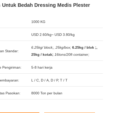
Untuk Bedah Dressing Medis Plester
1000 KG
USD 2.60/kg~ USD 3.80/kg
6.25kg/ block;, 25kg/box;
6.25kg / blok ;,
an Standar:
25kg / kotak;
16tons/20ft container;
e Pengiriman:
5-8 hari kerja
Pembayaran:
L / C, D / A, D / P, T / T
tas Pasokan:
8000 Ton per bulan