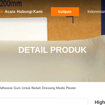
uk
Acara
Hubungi Kami
kutipan
Indonesia
DETAIL PRODUK
 Adhesive Gum Untuk Bedah Dressing Medis Plester
High