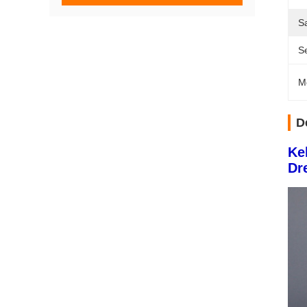
S
Se
M
D
Ke
Dr