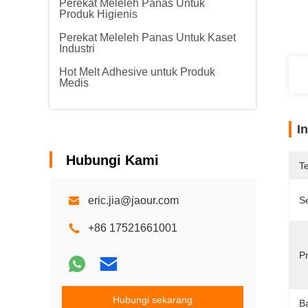
Perekat Meleleh Panas Untuk
Produk Higienis
Perekat Meleleh Panas Untuk Kaset
Industri
Hot Melt Adhesive untuk Produk
Medis
I
Hubungi Kami
T
eric.jia@jaour.com
Se
+86 17521661001
P
Hubungi sekarang
B