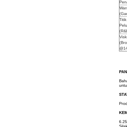
Pen
War
(Gar
Titik
Pel
(R&
Visk
(Bro
@1
PAN
Baha
untu
STA
Prod
KE
6.25
Sila