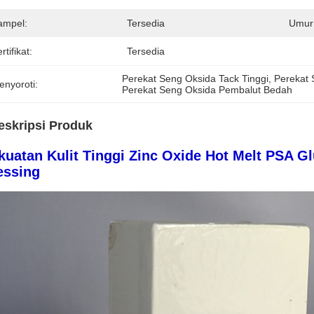
ampel:
Tersedia
Umur
rtifikat:
Tersedia
Perekat Seng Oksida Tack Tinggi
, 
Perekat 
enyoroti:
Perekat Seng Oksida Pembalut Bedah
eskripsi Produk
kuatan Kulit Tinggi Zinc Oxide Hot Melt PSA G
essing