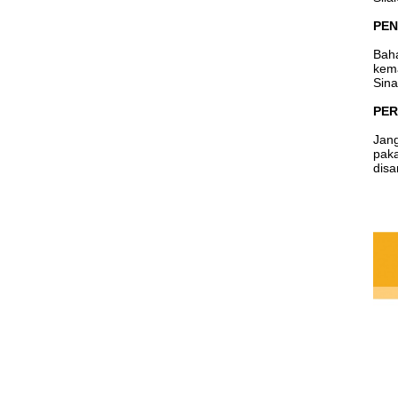
PEN
Baha
kema
Sina
PER
Jang
paka
disa