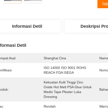
Dap
Informasi Detil
Deskripsi Pr
nformasi Detil
empat Asal
Shanghai Cina
Nama
ISO 14000 ISO 9001 ROHS 
rtifikasi
Nomo
REACH FDA ISEGA
Kekuatan Kulit Tinggi Zinc 
Oxide Hot Melt PSA Glue Untuk 
roduk:
Baha
Medis Tape Plester Luka 
Dressing
au:
Rendah
Warn