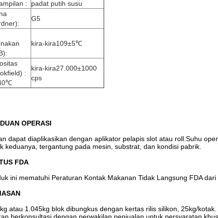
ampilan :
padat putih susu
na
G5
dner):
unakan
kira-kira109±5℃
B):
ositas
kira-kira27.000±1000
okfield) :
cps
40℃
DUAN OPERASI
n dapat diaplikasikan dengan aplikator pelapis slot atau roll.Suhu op
k keduanya, tergantung pada mesin, substrat, dan kondisi pabrik.
TUS FDA
uk ini mematuhi Peraturan Kontak Makanan Tidak Langsung FDA dari 
MASAN
kg atau 1.045kg blok dibungkus dengan kertas rilis silikon, 25kg/kotak.
kan berkonsultasi dengan perwakilan penjualan untuk persyaratan khu