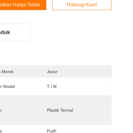
atkan Harga Terbaik
Hubungi Kami
oduk
 Merek
Jaour
r Model
T / M
n:
Plastik Termal
a:
Putih