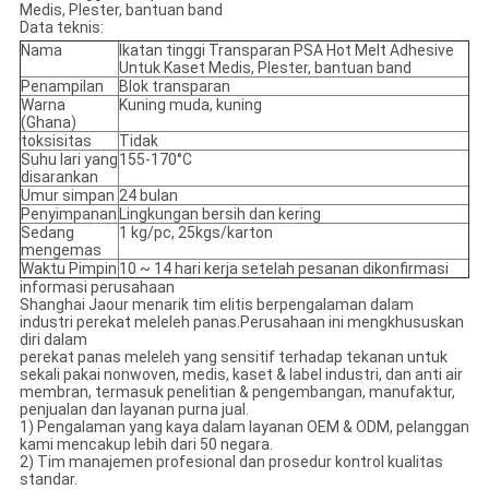
Medis, Plester, bantuan band
Data teknis:
Nama
Ikatan tinggi Transparan PSA Hot Melt Adhesive
Untuk Kaset Medis, Plester, bantuan band
Penampilan
Blok transparan
Warna
Kuning muda, kuning
(Ghana)
toksisitas
Tidak
Suhu lari yang
155-170°C
disarankan
Umur simpan
24 bulan
Penyimpanan
Lingkungan bersih dan kering
Sedang
1 kg/pc, 25kgs/karton
mengemas
Waktu Pimpin
10 ~ 14 hari kerja setelah pesanan dikonfirmasi
informasi perusahaan
Shanghai Jaour menarik tim elitis berpengalaman dalam
industri perekat meleleh panas.Perusahaan ini mengkhususkan
diri dalam
perekat panas meleleh yang sensitif terhadap tekanan untuk
sekali pakai nonwoven, medis, kaset & label industri, dan anti air
membran, termasuk penelitian & pengembangan, manufaktur,
penjualan dan layanan purna jual.
1) Pengalaman yang kaya dalam layanan OEM & ODM, pelanggan
kami mencakup lebih dari 50 negara.
2) Tim manajemen profesional dan prosedur kontrol kualitas
standar.