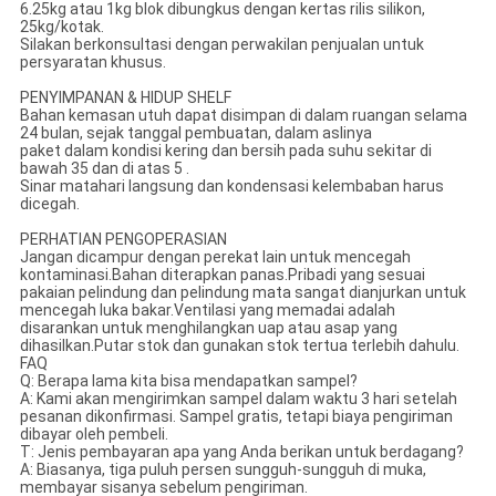
6.25kg atau 1kg blok dibungkus dengan kertas rilis silikon,
25kg/kotak.
Silakan berkonsultasi dengan perwakilan penjualan untuk
persyaratan khusus.
PENYIMPANAN & HIDUP SHELF
Bahan kemasan utuh dapat disimpan di dalam ruangan selama
24 bulan, sejak tanggal pembuatan, dalam aslinya
paket dalam kondisi kering dan bersih pada suhu sekitar di
bawah 35 dan di atas 5 .
Sinar matahari langsung dan kondensasi kelembaban harus
dicegah.
PERHATIAN PENGOPERASIAN
Jangan dicampur dengan perekat lain untuk mencegah
kontaminasi.Bahan diterapkan panas.Pribadi yang sesuai
pakaian pelindung dan pelindung mata sangat dianjurkan untuk
mencegah luka bakar.Ventilasi yang memadai adalah
disarankan untuk menghilangkan uap atau asap yang
dihasilkan.Putar stok dan gunakan stok tertua terlebih dahulu.
FAQ
Q: Berapa lama kita bisa mendapatkan sampel?
A: Kami akan mengirimkan sampel dalam waktu 3 hari setelah
pesanan dikonfirmasi. Sampel gratis, tetapi biaya pengiriman
dibayar oleh pembeli.
T: Jenis pembayaran apa yang Anda berikan untuk berdagang?
A: Biasanya, tiga puluh persen sungguh-sungguh di muka,
membayar sisanya sebelum pengiriman.