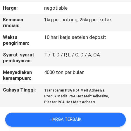
KUALITAS
Harga:
negotiable
Kemasan
1kg per potong, 25kg per kotak
HUBUNGI
rincian:
KAMI
Waktu
10 hari kerja setelah deposit
pengiriman:
BERITA
Syarat-syarat
T / T, D / P, L / C, D / A, OA
pembayaran:
KASUS-
Menyediakan
4000 ton per bulan
kemampuan:
KASUS
Cahaya Tinggi:
,
Transparan PSA Hot Melt Adhesive
,
Produk Medis PSA Hot Melt Adhesive
PERMINTAAN
Plester PSA Hot Melt Adhesiv
PENAWARAN
HARGA TERBAIK
SITEMAP