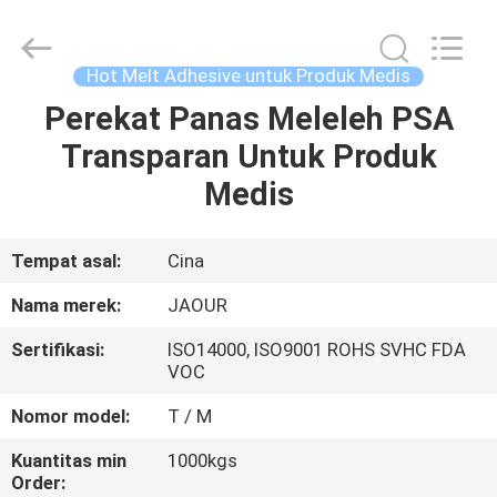
Shanghai
Jaour
Adhesive
Products
Co.,Ltd.
Hot Melt Adhesive untuk Produk Medis
All
Rights
Perekat Panas Meleleh PSA
RUMAH
Reserved.
Transparan Untuk Produk
PRODUK
Medis
TENTANG
Tempat asal:
Cina
KAMI
Nama merek:
JAOUR
Sertifikasi:
ISO14000, ISO9001 ROHS SVHC FDA
TUR
VOC
PABRIK
Nomor model:
T / M
Kuantitas min
1000kgs
KONTROL
Order: