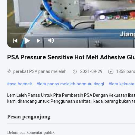
PSA Pressure Sensitive Hot Melt Adhesive G
perekat PSA panas meleleh
2021-09-29
1858 pan
#
psa hotmelt
#
lem panas meleleh bermutu tinggi
#
lem kekuatan
Lem Leleh Panas Untuk Pita Pembersih PSA Dengan Kekuatan Ikata
kami dirancang untuk: Penggunaan sanitasi, kaca, barang bukan ten
Pesan pengunjung
Belum ada komentar publik