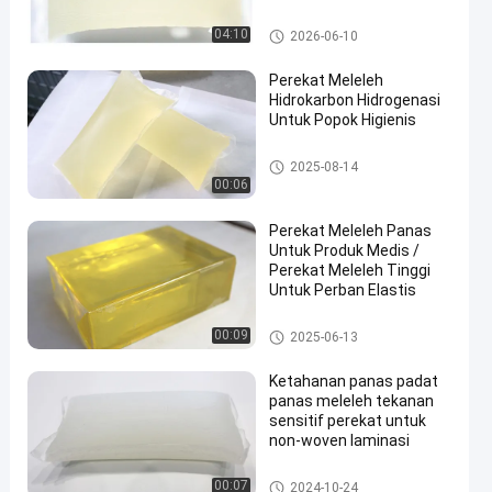
perekat PSA panas meleleh
04:10
2026-06-10
Perekat Meleleh
Hidrokarbon Hidrogenasi
Untuk Popok Higienis
perekat meleleh panas
2025-08-14
00:06
Perekat Meleleh Panas
Untuk Produk Medis /
Perekat Meleleh Tinggi
Untuk Perban Elastis
Hot Melt Adhesive untuk Prod
00:09
2025-06-13
uk Medis
Ketahanan panas padat
panas meleleh tekanan
sensitif perekat untuk
non-woven laminasi
perekat PSA panas meleleh
00:07
2024-10-24