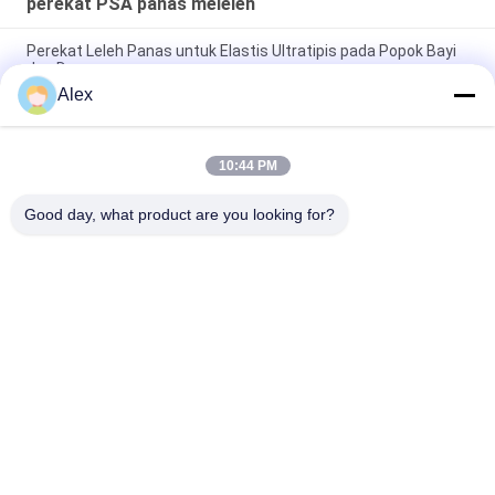
perekat PSA panas meleleh
Perekat Leleh Panas untuk Elastis Ultratipis pada Popok Bayi
dan Dewasa
Alex
Lem Panas Meleleh Untuk Pembuatan Popok Lem Konstruksi
Untuk Produksi Popok Bayi
10:44 PM
Premium Grade Positioning Hot Melt PSA for lady sanitary
napkin
Good day, what product are you looking for?
Bad Request
Semua
Perekat PSA Panas 
Perekat Sensitif 
Meleleh
Tekanan Panas 
Meleleh
Perekat Sensitif 
LEM PSA
Tekanan PSA
Perekat Lem 
Perekat Meleleh 
Meleleh Panas
Panas