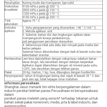
Penampilan
Kuning muda dan transparan, tipe solid
Viskositas
9100 mPa.s pada @ 200 ° C
Brookfield
2850 mPa.s pada @ 150 ° C
1350 mPa.s pada @ 170 ° C
9100 mPa.s pada @ 200 ° C
Titik
Approx.75 ° C
pelunakan
Instruksi
1. Suhu pengoperasian yang disarankan: 140 ° C-165 ° C.
Aplikasi
2. Metode aplikasi: slot.
3. Substrat, kertas rilis dan lingkungan aplikasi akan
mempengaruhi kinerja perekatannya,
jadi penggunaan percobaan dianjurkan.
4. Seharusnya tidak ada debu dan minyak pada media dan
kertas pelepas.
Substrat harus dikondisikan dengan baik di bawah suhu dan
kelembaban standar
Pembersihan
Lem bisa dipindahkan dengan sekop kayu sebelum benar-
benar dingin, lalu bersihkan dengan deterjen berperekat.
Aplikator dapat dibersihkan dengan oli mineral pada suhu
120℃, lalu bersihkan dengan lelehan panas.
Paket
20 Kg / karton, 1 kg / kue, dibungkus dengan fusible film
Penyimpanan
1 tahun di lingkungan kering dan sejuk di bawah 35 ° C dan
jauh dari api, tidak terpapar sinar matahari.
informasi perusahaan
Shanghai Jaour menarik tim elitis berpengalaman dalam
industri perekat lelehan panas.Perusahaan ini berspesialisasi
dalam
perekat panas meleleh yang sensitif terhadap tekanan untuk
bahan sekali pakai nonwoven, medis, pita & label industri, dan
waterproofing