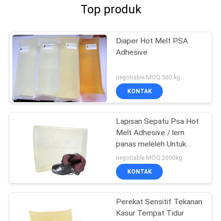
Top produk
Diaper Hot Melt PSA
Adhesive
negotiable MOQ:500 kg
KONTAK
Lapisan Sepatu Psa Hot
Melt Adhesive / lem
panas meleleh Untuk
Laminasi Nonwoven
negotiable MOQ:2000kg
KONTAK
Perekat Sensitif Tekanan
Kasur Tempat Tidur