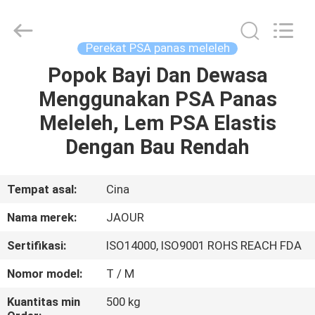
Shanghai
Jaour
Adhesive
Products
Co.,Ltd.
Perekat PSA panas meleleh
All
Rights
Popok Bayi Dan Dewasa
RUMAH
Reserved.
Menggunakan PSA Panas
PRODUK
Meleleh, Lem PSA Elastis
Dengan Bau Rendah
TENTANG
KAMI
Tempat asal:
Cina
Nama merek:
JAOUR
TUR
Sertifikasi:
ISO14000, ISO9001 ROHS REACH FDA
PABRIK
Nomor model:
T / M
KONTROL
Kuantitas min
500 kg