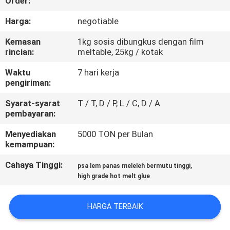
Order:
KUALITAS
Harga:
negotiable
HUBUNGI
Kemasan
1kg sosis dibungkus dengan film
rincian:
meltable, 25kg / kotak
KAMI
Waktu
7 hari kerja
pengiriman:
BERITA
Syarat-syarat
T / T, D / P, L / C, D / A
pembayaran:
KASUS-
Menyediakan
5000 TON per Bulan
KASUS
kemampuan:
Cahaya Tinggi:
,
psa lem panas meleleh bermutu tinggi
PERMINTAAN
high grade hot melt glue
PENAWARAN
HARGA TERBAIK
SITEMAP