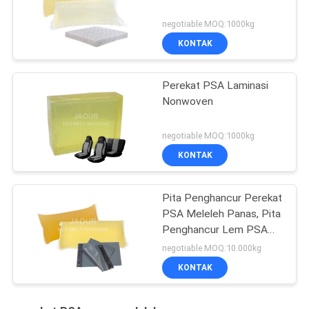
negotiable MOQ:1000kg
KONTAK
Perekat PSA Laminasi
Nonwoven
negotiable MOQ:1000kg
KONTAK
Pita Penghancur Perekat
PSA Meleleh Panas, Pita
Penghancur Lem PSA
Meleleh Panas
negotiable MOQ:10.000kg
KONTAK