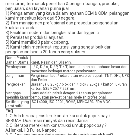
membran, termasuk penelitian & pengembangan, produksi,
penjualan, dan layanan purna jual.
1) Pengalaman yang kaya dalam layanan OEM & ODM, pelanggan
kami mencakup lebih dari 50 negara.
2) Tim manajemen profesional dan prosedur pengendalian
kualitas standar.
3) Fasilitas modern dan bengkel standar hygenic.
4) Peralatan produksi lanjutan.
5) Kami memiliki 3 pabrik cabang.
7) Kami telah menikmati reputasi yang sangat baik dari
pengalaman bisnis 20 tahun yang sukses.
Nama Produk
Bahan Utama
Karet, Resin dan Gliserin.
Pembayaran
L / C, D / A, D / P, T / T, kami adalah perusahaan besar dan
menerima berbagai metode pembayaran.
pengiriman
Pengiriman laut / udara atau ekspres seperti TNT, DHL, UPS
dan Fedex.
Pengepakan
Biasanya 6.25kg / blok dan 4 blok / 25kgs / karton, ukuran
karton: 535 * 257 * 228mm.
Mengapa
Kami adalah pabrik dengan 21 tahun pengalaman
memilih kami?
pembuatan perekat panas meleleh profesional.
Sertifikat yang
ISO14000, ISO 9001, ROHS, MENCAPAI FDA VOC.
kami miliki
FAQ
1. Q.Ada berapa jenis lem konstruksi untuk popok bayi?
SEBUAH .Dua, resin minyak dan resin damar.
2. Q. Berapa merek lem konstruksi untuk popok bayi?
A.Henkel, HB Fuller, Nanpao ...