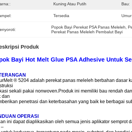
arna::
Kuning Atau Putih
Bau:
ampel:
Tersedia
Umur
Popok Bayi Perekat PSA Panas Meleleh
, 
P
enyoroti:
Perekat Panas Meleleh Pembalut Bayi
eskripsi Produk
pok Bayi Hot Melt Glue PSA Adhesive Untuk Se
TERANGAN
urMelt ® 5204 adalah perekat panas meleleh berbahan dasar ka
struksi
ikasi sekali pakai nonwoven.Produk ini memiliki bau rendah d
k dan
berikan penetrasi dan keterbasahan yang baik ke berbagai subst
NDUAN OPERASI
an ini dapat diaplikasikan oleh semua jenis aplikator semprot
 –