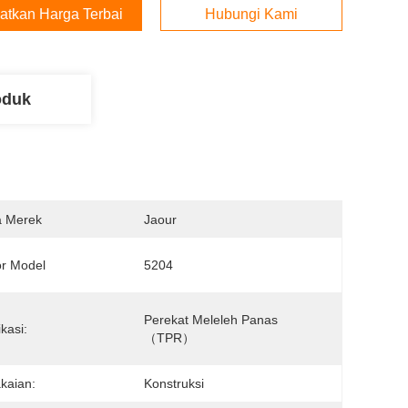
atkan Harga Terbaik
Hubungi Kami
oduk
 Merek
Jaour
r Model
5204
Perekat Meleleh Panas 
ikasi:
（TPR）
kaian:
Konstruksi