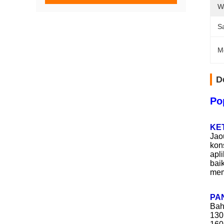
W
S
M
D
Po
KE
Jao
kon
apl
bai
mem
PA
Bah
130