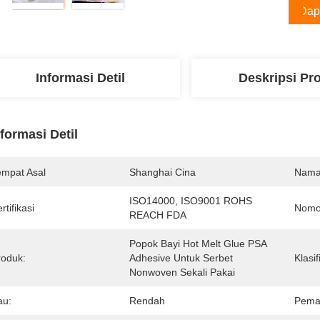
Dap
Informasi Detil
Deskripsi Pr
nformasi Detil
empat Asal
Shanghai Cina
Nama
ISO14000, ISO9001 ROHS 
rtifikasi
Nomo
REACH FDA
Popok Bayi Hot Melt Glue PSA 
roduk:
Adhesive Untuk Serbet 
Klasif
Nonwoven Sekali Pakai
au:
Rendah
Pema