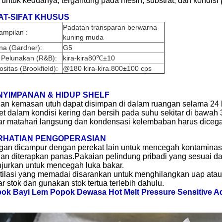
 untuk keduanya, tergantung pada mesin, substrat, dan kondisi 
AT-SIFAT KHUSUS
Padatan transparan berwarna
ampilan :
kuning muda
na (Gardner):
G5
k Pelunakan (R&B):
kira-kira80℃±10
ositas (Brookfield):
@180 kira-kira.800±100 cps
NYIMPANAN & HIDUP SHELF
an kemasan utuh dapat disimpan di dalam ruangan selama 24 b
et dalam kondisi kering dan bersih pada suhu sekitar di bawah 3
ar matahari langsung dan kondensasi kelembaban harus diceg
RHATIAN PENGOPERASIAN
gan dicampur dengan perekat lain untuk mencegah kontaminas
an diterapkan panas.Pakaian pelindung pribadi yang sesuai da
njurkan untuk mencegah luka bakar.
tilasi yang memadai disarankan untuk menghilangkan uap atau
ar stok dan gunakan stok tertua terlebih dahulu.
ok Bayi Lem Popok Dewasa Hot Melt Pressure Sensitive A