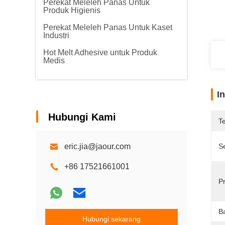
Perekat Meleleh Panas Untuk
Produk Higienis
Perekat Meleleh Panas Untuk Kaset
Industri
Hot Melt Adhesive untuk Produk
Medis
I
Hubungi Kami
T
eric.jia@jaour.com
Se
+86 17521661001
P
B
Hubungi sekarang