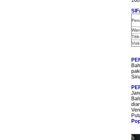
160
SIF
Pen
War
Titi
Visk
PE
Bah
pak
Sin
PE
Jan
Bah
dia
Ven
Put
Pop