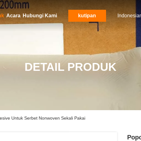
uk
Acara
Hubungi Kami
kutipan
Indonesia
DETAIL PRODUK
esive Untuk Serbet Nonwoven Sekali Pakai
Popo