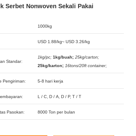
k Serbet Nonwoven Sekali Pakai
1000kg
USD 1.88/kg~ USD 3.26/kg
1kg/pc;
1kg/buah;
25kg/carton;
an Standar:
25kg/karton;
16tons/20ft container;
e Pengiriman:
5-8 hari kerja
Pembayaran:
L / C, D / A, D / P, T / T
tas Pasokan:
8000 Ton per bulan